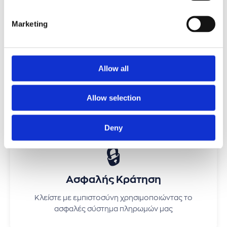
Marketing
⭐
Allow all
Επαληθευμένες Κριτικές
Διαβάστε αυθεντικές κριτικές από πραγματικούς
Allow selection
ταξιδιώτες
Deny
🔒
Ασφαλής Κράτηση
Κλείστε με εμπιστοσύνη χρησιμοποιώντας το
ασφαλές σύστημα πληρωμών μας