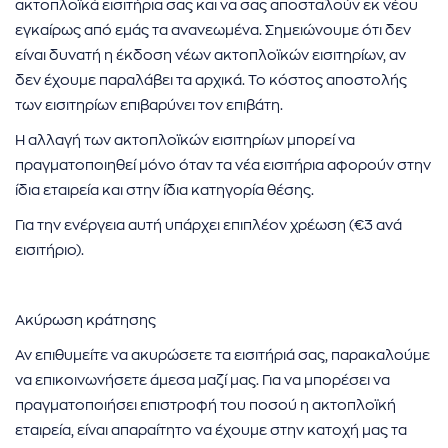
ήσης
ακτοπλοϊκά εισιτήρια σας και να σας αποσταλούν εκ νέου
εγκαίρως από εμάς τα ανανεωμένα. Σημειώνουμε ότι δεν
 απορρήτου
είναι δυνατή η έκδοση νέων ακτοπλοϊκών εισιτηρίων, αν
δεν έχουμε παραλάβει τα αρχικά. Το κόστος αποστολής
otel
των εισιτηρίων επιβαρύνει τον επιβάτη.
Η αλλαγή των ακτοπλοϊκών εισιτηρίων μπορεί να
 Cookies
πραγματοποιηθεί μόνο όταν τα νέα εισιτήρια αφορούν στην
ίδια εταιρεία και στην ίδια κατηγορία θέσης.
Για την ενέργεια αυτή υπάρχει επιπλέον χρέωση (€3 ανά
εισιτήριο).
Ακύρωση κράτησης
Αν επιθυμείτε να ακυρώσετε τα εισιτήριά σας, παρακαλούμε
να επικοινωνήσετε άμεσα μαζί μας. Για να μπορέσει να
πραγματοποιήσει επιστροφή του ποσού η ακτοπλοϊκή
εταιρεία, είναι απαραίτητο να έχουμε στην κατοχή μας τα