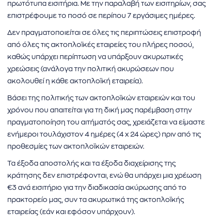
πρωτότυπα εισιτήρια. Με την παραλαβή των εισιτηρίων, σας
επιστρέφουμε το ποσό σε περίπου 7 εργάσιμες ημέρες.
Δεν πραγματοποιείται σε όλες τις περιπτώσεις επιστροφή
από όλες τις ακτοπλοϊκές εταιρείες του πλήρες ποσού,
καθώς υπάρχει περίπτωση να υπάρξουν ακυρωτικές
χρεώσεις (ανάλογα την πολιτική ακυρώσεων που
ακολουθεί η κάθε ακτοπλοϊκή εταιρεία).
Βάσει της πολιτικής των ακτοπλοϊκών εταιρειών και του
χρόνου που απαιτείται για τη δική μας παρέμβαση στην
πραγματοποίηση του αιτήματός σας, χρειάζεται να είμαστε
ενήμεροι τουλάχιστον 4 ημέρες (4 x 24 ώρες) πριν από τις
προθεσμίες των ακτοπλοϊκών εταιρειών.
Τα έξοδα αποστολής και τα έξοδα διαχείρισης της
κράτησης δεν επιστρέφονται, ενώ θα υπάρχει μια χρέωση
€3 ανά εισιτήριο για την διαδικασία ακύρωσης από το
πρακτορείο μας, συν τα ακυρωτικά της ακτοπλοϊκής
εταιρείας (εάν και εφόσον υπάρχουν).