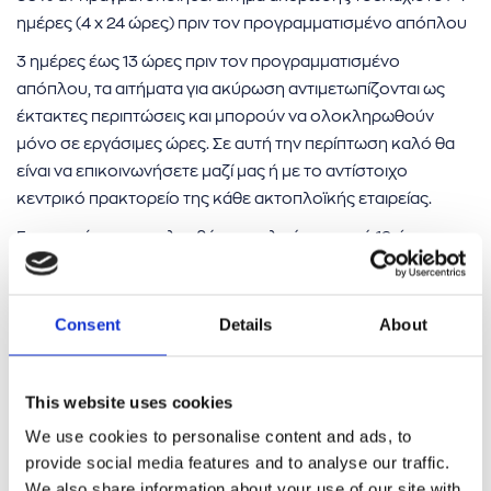
ημέρες (4 x 24 ώρες) πριν τον προγραμματισμένο απόπλου
3 ημέρες έως 13 ώρες πριν τον προγραμματισμένο
απόπλου, τα αιτήματα για ακύρωση αντιμετωπίζονται ως
έκτακτες περιπτώσεις και μπορούν να ολοκληρωθούν
μόνο σε εργάσιμες ώρες. Σε αυτή την περίπτωση καλό θα
είναι να επικοινωνήσετε μαζί μας ή με το αντίστοιχο
κεντρικό πρακτορείο της κάθε ακτοπλοϊκής εταιρείας.
Για τα αιτήματα που λαμβάνονται λιγότερο από 12 ώρες πριν
τον προγραμματισμένο απόπλου ή μετά την αναχώρηση
του πλοίου, οι επιβάτες δεν δικαιούνται καμία επιστροφή
της τιμής των εισιτηρίων τους.
Consent
Details
About
Αν επιθυμείτε να ακυρώσετε μια επιτυχώς ολοκληρωμένη
κράτηση, θα σας επιστραφεί το σύνολο της αποζημίωσης
This website uses cookies
που δίνει η ακτοπλοϊκή εταιρεία, παρακρατώντας ένα τέλος
We use cookies to personalise content and ads, to
ακύρωσης έως 3€ για κάθε εισιτήριο για τα έξοδα
provide social media features and to analyse our traffic.
εξυπηρέτησης και τραπεζικής συναλλαγής. Το
We also share information about your use of our site with