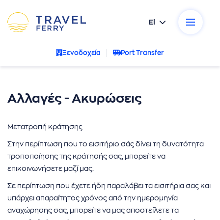
El
ικοί προορισμοί
Ξενοδοχεία
Port Transfer
κές εταιρείες
σεις
Αλλαγές - Ακυρώσεις
ρωτήσεις
Μετατροπή κράτησης
Στην περίπτωση που το εισιτήριο σάς δίνει τη δυνατότητα
α μας
τροποποίησης της κράτησής σας, μπορείτε να
επικοινωνήσετε μαζί μας.
νία
Σε περίπτωση που έχετε ήδη παραλάβει τα εισιτήρια σας και
- Ακυρώσεις
υπάρχει απαραίτητος χρόνος από την ημερομηνία
αναχώρησης σας, μπορείτε να μας αποστείλετε τα