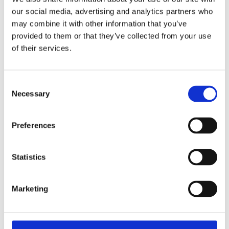
συγκεκριμένο ποσό θα πιστωθεί στην κάρτα που
our social media, advertising and analytics partners who
χρησιμοποιήσατε για την αγορά των εισιτηρίων σας, εντός 7
may combine it with other information that you’ve
εργάσιμων ημερών.
provided to them or that they’ve collected from your use
Για οποιαδήποτε περαιτέρω διευκρίνιση ή απορία σχετικά με
of their services.
τις ακυρώσεις εισιτηρίων, είμαστε στη διάθεσή σας!
Consent
Necessary
Σημείωση: Δεν ακυρώνονται εισιτήρια ειδικής προσφοράς,
Selection
δεν μπορούν να μετατραπούν σε ανοικτής ημερομηνίας
(open) και δεν είναι δυνατή η αλλαγή της ημερομηνίας
Preferences
ταξιδίου.
Statistics
Μετά την αναχώρηση του δρομολογίου, όλα τα εισιτήρια
δεν ακυρώνονται, δεν μετατρέπονται σε ανοικτής
Marketing
ημερομηνίας (open) και δεν είναι δυνατή η αλλαγή
ημερομηνίας.