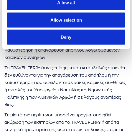
Allow all
Χρέωση για αλλαγή ή ακύρωση εισιτηρίων
Το TRAVEL FERRY χρεώνει 3€ ανά εισιτήριο επιπλέον του
Allow selection
πιθανού κόστους ακύρωσης που θα προκύψει από την
κάθε ακτοπλοϊκή εταιρεία, για κάθε ολοκληρωμένη
Deny
ενέργεια ακύρωσης/αλλαγής ακτοπλοϊκού εισιτηρίου.
Καθυστέρηση ή απαγόρευση απόπλου λόγω δυσμενών
καιρικών συνθηκών
Το TRAVEL FERRY όπως επίσης και οι ακτοπλοϊκές εταιρείες
δεν ευθύνονται για την απαγόρευση του απόπλου ή την
καθυστέρηση που οφείλονται σε κακές καιρικές συνθήκες
ή εντολές του Υπουργείου Ναυτιλίας και Νησιωτικής
Πολιτικής ή των Λιμενικών Αρχών ή σε λόγους ανωτέρας
βίας.
Σε μία τέτοια περίπτωση μπορεί να πραγματοποιηθεί
ακύρωση των εισιτηρίων από το TRAVEL FERRY ή από τα
κεντρικά πρακτορεία της εκάστοτε ακτοπλοϊκής εταιρείας