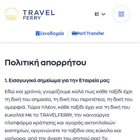
El
ικοί προορισμοί
Ξενοδοχεία
Port Transfer
κές εταιρείες
σεις
Πολιτική απορρήτου
ρωτήσεις
1. Εισαγωγικό σημείωμα για την Εταιρεία μας:
Εδώ και χρόνια, γνωρίζουμε καλά πως κάθε ταξίδι έχει
α μας
τη δική του σημασία, τη δική του περιπέτεια, τη δική του
ομορφιά. Τώρα πλέον, κάθε ταξίδι έχει και τη δική του
νία
ευκολία! Με το TRAVELFERRY, την καινούργια
πλατφόρμα κράτησης και αγοράς ακτοπλοϊκών
- Ακυρώσεις
εισιτηρίων, οργανώνετε τα ταξίδια σας εύκολα και
γρήγορα, από την άνεση του σπιτιού σας! Το