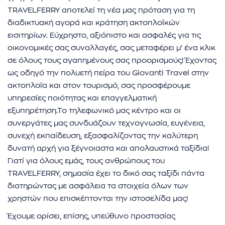
ήσης
TRAVELFERRY αποτελεί τη νέα μας πρόταση για τη
διαδικτυακή αγορά και κράτηση ακτοπλοϊκών
 απορρήτου
εισιτηρίων. Εύχρηστο, αξιόπιστο και ασφαλές για τις
οικονομικές σας συναλλαγές, σας μεταφέρει μ’ ένα κλικ
otel
σε όλους τους αγαπημένους σας προορισμούς! Έχοντας
ως οδηγό την πολυετή πείρα του Giovanti Travel στην
 Cookies
ακτοπλοΐα και στον τουρισμό, σας προσφέρουμε
υπηρεσίες ποιότητας και επαγγελματική
εξυπηρέτηση.Το τηλεφωνικό μας κέντρο και οι
συνεργάτες μας συνδυάζουν τεχνογνωσία, ευγένεια,
συνεχή εκπαίδευση, εξασφαλίζοντας την καλύτερη
δυνατή αρχή για ξέγνοιαστα και απολαυστικά ταξίδια!
Γιατί για όλους εμάς, τους ανθρώπους του
TRAVELFERRY, σημασία έχει το δικό σας ταξίδι πάντα
διατηρώντας με ασφάλεια τα στοιχεία όλων των
χρηστών που επισκέπτονται την ιστοσελίδα μας!
Έχουμε ορίσει, επίσης, υπεύθυνο προστασίας