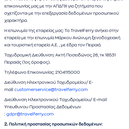
επικοινωνίας μας με την ΑΠΔΠΧ για ζητήματα που
σχετίζονται με την επεξεργασία δεδομένων προσωπικού
χαρακτήρα.
Η επωνυμία της εταιρείας μας: Το TravelFerry ανήκει στην
εταιρεία με την επωνυμία Μάρκου Ανώνυμη ξενοδοχειακή
και τουριστική εταιρεία Α.Ε. , με έδρα τον Πειραιά.
Ταχυδρομική Διεύθυνση: Ακτή Ποσειδώνος 26, τκ 18531
Πειραιάς (1ος όροφος).
Τηλέφωνο Επικοινωνίας: 2104115000
Διεύθυνση Ηλεκτρονικού Ταχυδρομείου/ E-
mail:
customerservice@travelferry.com
Διεύθυνση Ηλεκτρονικού Ταχυδρομείου/ E-mail
Υπευθυνου Προστασίας Δεδομένων
:
gdpr@travelferry.com
2.
Πολιτική προστασίας προσωπικών δεδομένων: