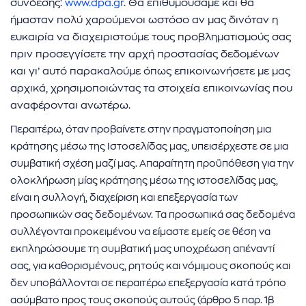
σύνδεσης:
www.dpa.gr
. Θα επιθυμούσαμε και θα
ήμασταν πολύ χαρούμενοι ωστόσο αν μας δινόταν η
ευκαιρία να διαχειριστούμε τους προβληματισμούς σας
πριν προσεγγίσετε την αρχή προστασίας δεδομένων
και γι’ αυτό παρακαλούμε όπως επικοινωνήσετε με μας
αρχικά, χρησιμοποιώντας τα στοιχεία επικοινωνίας που
αναφέρονται ανωτέρω.
Περαιτέρω, όταν προβαίνετε στην πραγματοποίηση μια
κράτησης μέσω της Ιστοσελίδας μας, υπεισέρχεστε σε μια
συμβατική σχέση μαζί μας. Απαραίτητη προϋπόθεση για την
ολοκλήρωση μίας κράτησης μέσω της ιστοσελίδας μας,
είναι η συλλογή, διαχείριση και επεξεργασία των
προσωπικών σας δεδομένων. Τα προσωπικά σας δεδομένα
συλλέγονται προκειμένου να είμαστε εμείς σε θέση να
εκπληρώσουμε τη συμβατική μας υποχρέωση απέναντί
σας, για καθορισμένους, ρητούς και νόμιμους σκοπούς και
δεν υποβάλλονται σε περαιτέρω επεξεργασία κατά τρόπο
ασύμβατο προς τους σκοπούς αυτούς (άρθρο 5 παρ. 1β