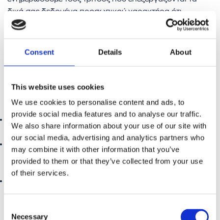
δικά σας δεδομένα προσωπικού χαρακτήρα ότι
απαιτείτε και ζητήσατε από αυτούς τη διαγραφή τυχόν
συνδέσμων με τα δεδομένα αυτά ή αντιγράφων ή
αναπαραγωγών των εν λόγω δεδομένων προσωπικού
Consent
Details
About
χαρακτήρα.
Δ) Έχετε το δικαίωμα να ζητήσετε από εμάς τον
This website uses cookies
περιορισμό της επεξεργασίας σύμφωνα με το άρθρο 18
We use cookies to personalise content and ads, to
ΓΚΠΔ, όταν ισχύει μια από τις ακόλουθες προϋποθέσεις:
provide social media features and to analyse our traffic.
αμφισβητείτε την ακρίβεια των δεδομένων προσωπικού
We also share information about your use of our site with
χαρακτήρα,
our social media, advertising and analytics partners who
η επεξεργασία είναι παράνομη και ζητάτε αντί της
may combine it with other information that you’ve
διαγραφής τον περιορισμό της χρήσης των δεδομένων
provided to them or that they’ve collected from your use
προσωπικού χαρακτήρα,
of their services.
ο υπεύθυνος επεξεργασίας δεν χρειάζεται πλέον τα
δεδομένα προσωπικού χαρακτήρα για τους σκοπούς
της επεξεργασίας, αλλά τα δεδομένα αυτά απαιτούνται
Consent
Necessary
από το υποκείμενο των δεδομένων για τη θεμελίωση,
Selection