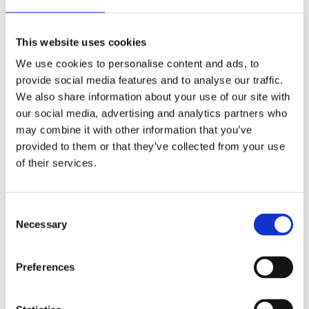
ήσης
 απορρήτου
This website uses cookies
We use cookies to personalise content and ads, to
otel
Πληρωμές - Απόρρητο -
Ταξίδι με Πλοίο
provide social media features and to analyse our traffic.
Ασφάλεια
We also share information about your use of our site with
 Cookies
our social media, advertising and analytics partners who
may combine it with other information that you’ve
provided to them or that they’ve collected from your use
of their services.
Consent
Τύποι Εισιτηρίων -
Εκπτώσεις
Necessary
Selection
Preferences