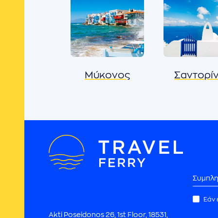
Μύκονος
Σαντορί
Συνεργάτες
Εάν 
Akti Poseidonos 26, 1st Floor, 18531,