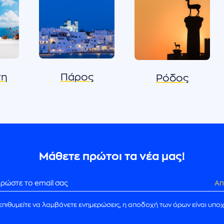
νη
Πάρος
Ρόδος
Μάθετε πρώτοι τα νέα μας!
Απ
επιθυμείτε να λαμβάνετε ενημερώσεις, η αποδοχή των όρων είναι υπο