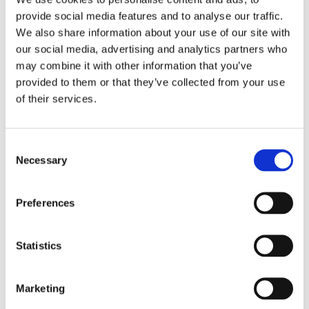
provide social media features and to analyse our traffic.
Σέριφος Αξιοθέατα - Τι να δω στη
We also share information about your use of our site with
Σέριφο
our social media, advertising and analytics partners who
may combine it with other information that you’ve
Μη χάσετε την ευκαιρία να επισκεφθείτε τον
provided to them or that they’ve collected from your use
γραφικό οικισμό στο Μαύρο Λιβάδι με τα όμορφα
of their services.
πέτρινα κτίσματα. Θεωρείται από τους νεότερους
οικισμούς και το τοπίο θα σας εκπλήξει.
Consent
Η Σέριφος έχει πολλές εκκλησίες αλλά η Μονή
Necessary
Selection
Ταξιαρχών είναι η εκκλησία που θα σας κερδίσει το
ενδιαφέρον. Πρόκειται για ένα ναό μεσαιωνικής
αρχιτεκτονικής και με ψηλά τείχη που θα σας
Preferences
ταξιδέψουν σε μια άλλη εποχή.
Ακόμα στη Χώρα μπορείτε να περάσετε από το
Statistics
Λαογραφικό και Αρχαιολογικό Μουσείο του
νησιού με σπάνια ευρήματα της ελληνιστικής και
ρωμαϊκής περιόδου!
Marketing