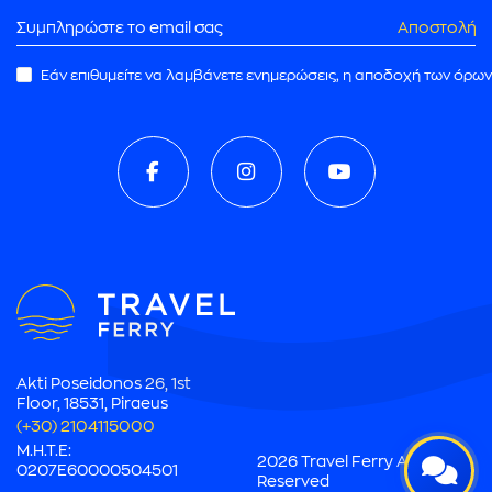
Αποστολή
Εάν επιθυμείτε να λαμβάνετε ενημερώσεις, η αποδοχή των όρων
ρωμής
Akti Poseidonos 26, 1st
Floor, 18531, Piraeus
(+30) 2104115000
M.H.T.E:
2026 Travel Ferry All Rights
0207E60000504501
Reserved