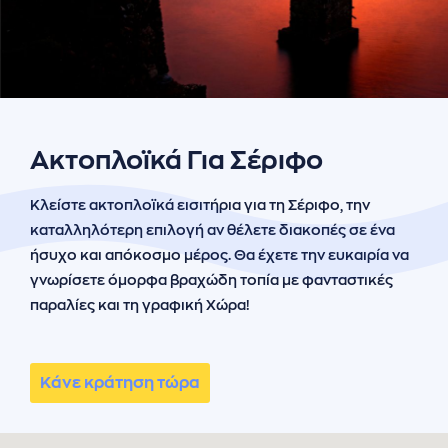
ήσης
 απορρήτου
otel
 Cookies
Ακτοπλοϊκά Για Σέριφο
Κλείστε ακτοπλοϊκά εισιτήρια για τη Σέριφο, την
καταλληλότερη επιλογή αν θέλετε διακοπές σε ένα
ήσυχο και απόκοσμο μέρος. Θα έχετε την ευκαιρία να
γνωρίσετε όμορφα βραχώδη τοπία με φανταστικές
παραλίες και τη γραφική Χώρα!
Κάνε κράτηση τώρα