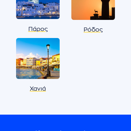
Πάρος
Ρόδος
Χανιά