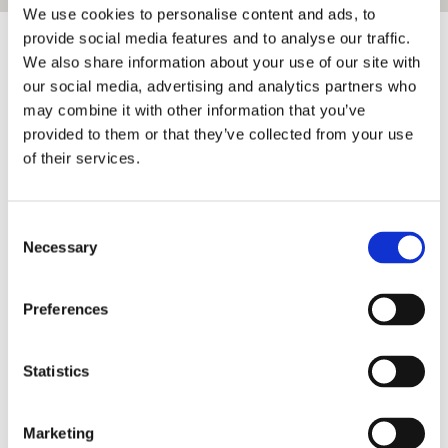
We use cookies to personalise content and ads, to
provide social media features and to analyse our traffic.
We also share information about your use of our site with
Σίφνος Αξιοθέατα - Τι
our social media, advertising and analytics partners who
να δω στη Σίφνο
may combine it with other information that you’ve
provided to them or that they’ve collected from your use
Στην όμορφη Σίφνο θα μπορέσετε να
of their services.
χαλαρώσετε στις οργανωμένες παραλίες της.
Μία από αυτές είναι η παραλία Καμάρα που
βρίσκεται ακριβώς δίπλα στο λιμάνι και
Consent
περιτριγυρίζεται από μαγαζάκια και καφέ.
Necessary
Selection
Ο οικισμός του Κάστρου είναι ένα μέρος που θα
σας εντυπωσιάσει αφού είναι χτισμένος πάνω
Preferences
σε βράχο. Μπορείτε να κάνετε τις βόλτες σας
στα ασβεστωμένα στενά και να φάτε στα
Statistics
παραδοσιακά μαγαζιά.
Έχει πολλές εκκλησίες αλλα σίγουρα οι πιο
εντυπωσιακές είναι το εκκλησάκι της Παναγίας
Marketing
Χρυσοπηγής στον ομώνυμο οικισμό!