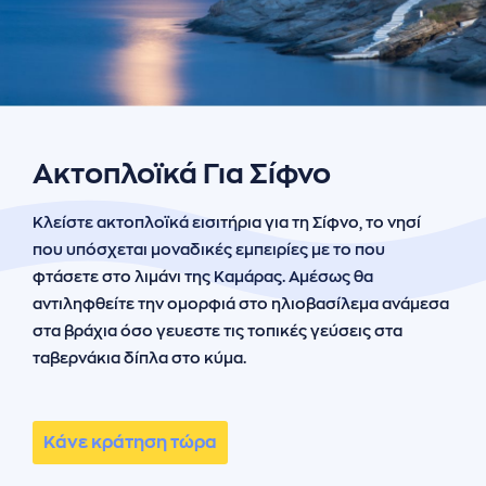
ήσης
 απορρήτου
otel
 Cookies
Ακτοπλοϊκά Για Σίφνο
Κλείστε ακτοπλοϊκά εισιτήρια για τη Σίφνο, το νησί
που υπόσχεται μοναδικές εμπειρίες με το που
φτάσετε στο λιμάνι της Καμάρας. Αμέσως θα
αντιληφθείτε την ομορφιά στο ηλιοβασίλεμα ανάμεσα
στα βράχια όσο γευεστε τις τοπικές γεύσεις στα
ταβερνάκια δίπλα στο κύμα.
Κάνε κράτηση τώρα