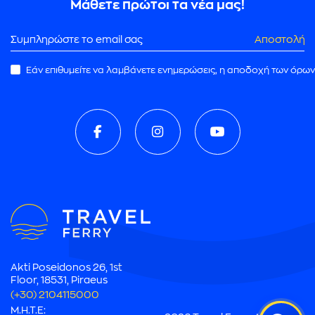
Μάθετε πρώτοι τα νέα μας!
Αποστολή
Εάν επιθυμείτε να λαμβάνετε ενημερώσεις, η αποδοχή των όρων
ρωμής
Akti Poseidonos 26, 1st
Floor, 18531, Piraeus
(+30) 2104115000
M.H.T.E: