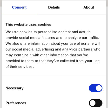
Consent
Details
About
Σύρος Αξιοθέατα - Τι να δω
This website uses cookies
στη Σύρο
We use cookies to personalise content and ads, to
provide social media features and to analyse our traffic.
Στη Σύρο σίγουρα θα σας κερδίσει μια βόλτα
We also share information about your use of our site with
στην πανέμορφη και αρχιτεκτονικά άρτια
our social media, advertising and analytics partners who
Ερμούπολη. Ξεχωριστή από τις συνηθισμένες
may combine it with other information that you’ve
κυκλαδίτικες Χώρες, η Ερμούπολη διαθέτει
provided to them or that they’ve collected from your use
πολλά μαγαζιά για ψώνια, καφετέριες,μπαρ και
of their services.
εστιατόρια. Εκεί θα δείτε την Πλατεία Μιαούλη
που φιλοξενεί το Δημαρχείο, ένα από τα πιο
επιβλητικά δημαρχεία της Ελλάδος,
Consent
εμπνευσμένο από τρεις διαφορετικούς ρυθμούς
Necessary
Selection
και χτισμένο υπό την επίβλεψη του Ερνέστο
Τσίλλερ.
Preferences
Φυσικά την Ερμούπολη κοσμεί το Δημοτικό