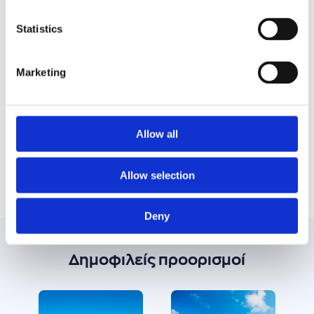
Θέατρο Απόλλων, ένα πολιτιστικό κόσμημα με
Ιταλική και Γαλλική αρχιτεκτονική.
Statistics
Μία από τις βόλτες θα είναι στην Άνω Σύρο με
τα αμέτρητα σκαλιά, την μαγική θέα και τα
Marketing
υπέροχα μαγαζάκια στα οποία θα γευτείτε τις
τοπικές γεύσεις.
Μπορείτε να κάνετε τις βουτιές στο Κίνι, ένα
όμορφο χωριό, με οργανωμένη παραλία και
Allow all
παραδοσιακά ταβερνάκια, οπως επίσης και
στον Γαλησσά και στον Φοίνικα.
Allow selection
Deny
Δημοφιλείς προορισμοί