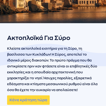
ήσης
 απορρήτου
otel
 Cookies
Ακτοπλοϊκά Για Σύρο
Κλείστε ακτοπλοϊκά εισιτήρια για τη Σύρο, τη
βασίλισσα των Κυκλάδων! Η Σύρος, αποτελεί το
ιδανικό μέρος διακοπών. Το πρώτο πράγμα που θα
αντικρίσετε πριν καν φτάσετε είναι οι επιβλητικές δύο
εκκλησίες και η σπουδαία αρχιτεκτονική που
χαρακτηρίζει το νησί. Ήσυχες παραλίες, εξαιρετικά
εδέσματα και κτίσματα μεσαιωνικού ρυθμού είναι όλα
όσα θα έχετε την ευκαιρία να απολαύσετε!
Κάνε κράτηση τώρα