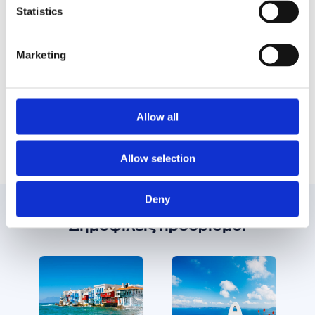
σκηνικό ακόμα πιο εντυπωσιακό. Εκεί βρίσκεται
Statistics
και το σπίτι- μουσείο του πασίγνωστου γλύπτη
Γιάννη Χαλεπά και θα έχετε την ευκαιρία να
Marketing
δείτε από κοντά διάσημα έργα του.
Την άλλη όψη της Τήνου θα την καταλάβετε
αμέσως μόλις βρεθείτε στον Πάνορμο. Ένα
μικρό χωριό-λιμάνι, με μαγαζάκια για φρέσκο
Allow all
ψάρι και ένα μαγικό ηλιοβασίλεμα
Allow selection
Deny
Δημοφιλείς προορισμοί