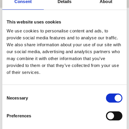
Consent
Details
About
This website uses cookies
Τήνος Αξιοθέατα - Τι να δω
We use cookies to personalise content and ads, to
στην Τήνο
provide social media features and to analyse our traffic.
We also share information about your use of our site with
Ο Ναός της Ευαγγελιστρίας είναι το σημείο
our social media, advertising and analytics partners who
αναφοράς του νησιού, μια μεγαλοπρεπής
may combine it with other information that you’ve
εκκλησία που βρίσκεται στην Χώρα της Τήνου,
provided to them or that they’ve collected from your use
εκεί βρέθηκε η θαυματουργή εικόνα του
of their services.
Ευαγγελισμού της Θεοτόκου είναι το μέρος που
θα νιώσετε κατάνυξη μόλις το επισκεφθείτε.
Μία από τις βόλτες σας θα είναι στο
Consent
πασίγνωστο χωριό Πύργος, που βρίσκεται λίγα
Necessary
Selection
χιλιόμετρα μακριά από την Χώρα του νησιού και
είναι ορεινό. Κυκλαδίτικη αρχιτεκτονική,
Preferences
υπέροχα παραδοσιακά μαγαζάκια για φαγητό ή
καφέ και ανθισμένες βουκαμβίλιες κάνουν το