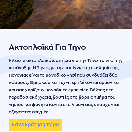
ήσης
 απορρήτου
otel
 Cookies
Ακτοπλοϊκά Για Τήνο
Κλείστε ακτοπλοϊκά εισιτήρια για την Τήνο, το νησί της
κατάνυξης. Η Τήνος με την πασίγνωστη εκκλησία της
Παναγίας είναι το μοναδικό νησί που συνδυάζει δύο
κόσμους. Θρησκεία και τέχνη εμπλέκονται αρμονικά
και σας χαρίζουν μοναδικές εμπειρίες. Βόλτες στα
παραδοσιακά χωριά, βουτιές στο βόρειο τμήμα του
νησιού και φαγητό κοντά στο λιμάνι σας υπόσχονται
αξέχαστες στιγμές.
Κάνε κράτηση τώρα