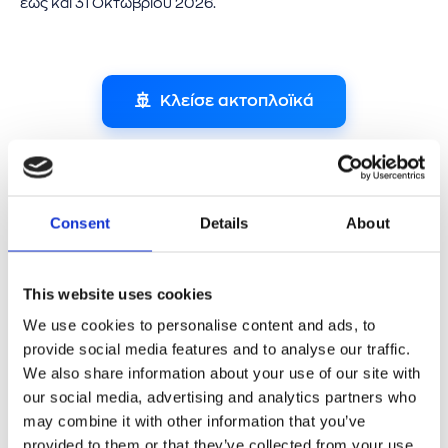
έως και 31 Οκτωβρίου 2026.
🚢
Κλείσε ακτοπλοϊκά
ΟΡΟΙ ΠΡΟΣΦΟΡΑΣ
Consent
Details
About
Η έκπτωση 20%:
1. Ισχύει για κρατήσεις που θα γίνουν από 09/02/26-
15/02/26, για ταξίδια από 01/04/26-31/10/26.
This website uses cookies
2. Ισχύει σε όλα τα διαθέσιμα δρομολόγια Γραμμών
We use cookies to personalise content and ads, to
Εσωτερικού.
provide social media features and to analyse our traffic.
We also share information about your use of our site with
3. Ισχύει στην ΟΙΚΟΝΟΜΙΚΗ, τη ΔΙΑΚΕΚΡΙΜΕΝΗ και τα ATS
our social media, advertising and analytics partners who
(Αριθμημένα Καθίσματα Οικονομικής).
may combine it with other information that you’ve
Ισχύει επίσης, στα BATS (Αριθμημένα Καθίσματα
provided to them or that they’ve collected from your use