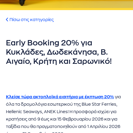
ήσης
 απορρήτου
Πίσω στις κατηγορίες
otel
Early Booking 20% για
 Cookies
Κυκλάδες, Δωδεκάνησα, Β.
Αιγαίο, Κρήτη και Σαρωνικό!
Κλείσε τώρα ακτοπλοϊκά εισιτήρια με έκπτωση 20%
για
όλα τα δρομολόγια εσωτερικού της Blue Star Ferries,
Hellenic Seaways, ANEK Lines! Η προσφορά ισχύει για
κρατήσεις από 9 έως και 15 Φεβρουαρίου 2026 και για
ταξίδια που θα πραγματοποιηθούν από 1 Απριλίου 2026