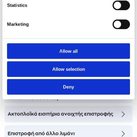
οικονομικά;
Statistics
Πλήθος επιβατών και οχημάτων σε μία
κράτηση
Marketing
Οδηγός οχήματος = Επιβάτης
Allow all
Τύπος οχήματος εκτός μενού
Allow selection
Κράτηση διαφορετικού οχήματος σε κάθε
κατεύθυνση
Deny
Κράτηση για διαφορετικό αριθμό επιβατών
σε κάθε κατεύθυνση
Ακτοπλοϊκά εισιτήρια ανοιχτής επιστροφής
Επιστροφή από άλλο λιμάνι