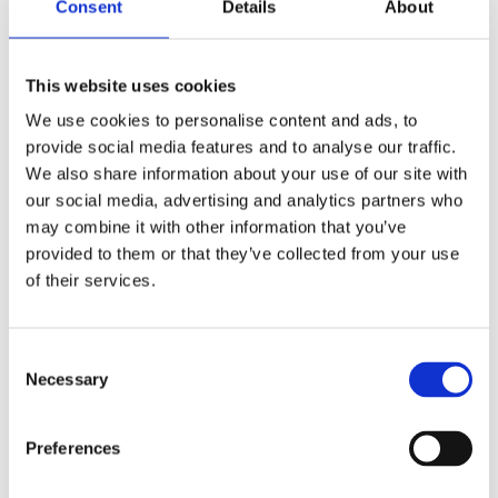
Consent
Details
About
Ηλεκτρονικά ακτοπλοϊκά εισιτήρια
This website uses cookies
We use cookies to personalise content and ads, to
Χρήση εισιτηρίου από άλλο πρόσωπο
provide social media features and to analyse our traffic.
We also share information about your use of our site with
our social media, advertising and analytics partners who
Παραλαβή εισιτηρίων σε ξενοδοχείο
may combine it with other information that you’ve
provided to them or that they’ve collected from your use
Έκδοση εισιτηρίου για ασυνόδευτο ανήλικο
of their services.
παιδί
Εισαγωγή ονόματος στην κράτηση
Consent
Necessary
Selection
Προβολή διαθεσιμότητας δρομολογίων,
χωρίς ολοκλήρωση κράτησης
Preferences
Εισιτήρια μετ’ επιστροφής: Είναι πιο