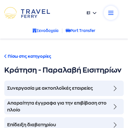
El
ικοί προορισμοί
Ξενοδοχεία
Port Transfer
κές εταιρείες
σεις
Πίσω στις κατηγορίες
Κράτηση - Παραλαβή Εισιτηρίων
ρωτήσεις
α μας
Συνεργασία με ακτοπλοϊκές εταιρείες
νία
Απαραίτητα έγγραφα για την επιβίβαση στο
πλοίο
- Ακυρώσεις
Επίδειξη διαβατηρίου