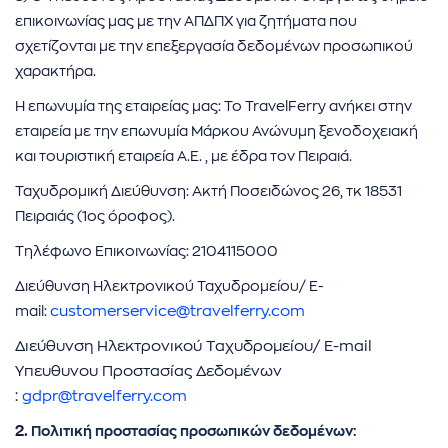
επικοινωνίας μας με την ΑΠΔΠΧ για ζητήματα που
σχετίζονται με την επεξεργασία δεδομένων προσωπικού
χαρακτήρα.
Η επωνυμία της εταιρείας μας: Το TravelFerry ανήκει στην
εταιρεία με την επωνυμία Μάρκου Ανώνυμη ξενοδοχειακή
και τουριστική εταιρεία Α.Ε. , με έδρα τον Πειραιά.
Ταχυδρομική Διεύθυνση: Ακτή Ποσειδώνος 26, τκ 18531
Πειραιάς (1ος όροφος).
Τηλέφωνο Επικοινωνίας: 2104115000
Διεύθυνση Ηλεκτρονικού Ταχυδρομείου/ E-
mail:
customerservice@travelferry.com
Διεύθυνση Ηλεκτρονικού Ταχυδρομείου/ E-mail
Υπευθυνου Προστασίας Δεδομένων
:
gdpr@travelferry.com
2.
Πολιτική προστασίας προσωπικών δεδομένων: