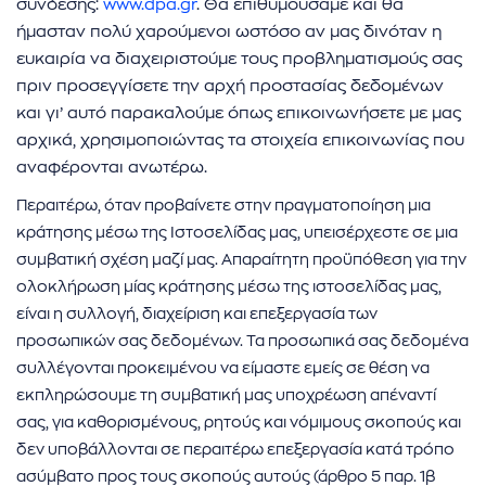
σύνδεσης:
www.dpa.gr
. Θα επιθυμούσαμε και θα
ήμασταν πολύ χαρούμενοι ωστόσο αν μας δινόταν η
ευκαιρία να διαχειριστούμε τους προβληματισμούς σας
πριν προσεγγίσετε την αρχή προστασίας δεδομένων
και γι’ αυτό παρακαλούμε όπως επικοινωνήσετε με μας
αρχικά, χρησιμοποιώντας τα στοιχεία επικοινωνίας που
αναφέρονται ανωτέρω.
Περαιτέρω, όταν προβαίνετε στην πραγματοποίηση μια
κράτησης μέσω της Ιστοσελίδας μας, υπεισέρχεστε σε μια
συμβατική σχέση μαζί μας. Απαραίτητη προϋπόθεση για την
ολοκλήρωση μίας κράτησης μέσω της ιστοσελίδας μας,
είναι η συλλογή, διαχείριση και επεξεργασία των
προσωπικών σας δεδομένων. Τα προσωπικά σας δεδομένα
συλλέγονται προκειμένου να είμαστε εμείς σε θέση να
εκπληρώσουμε τη συμβατική μας υποχρέωση απέναντί
σας, για καθορισμένους, ρητούς και νόμιμους σκοπούς και
δεν υποβάλλονται σε περαιτέρω επεξεργασία κατά τρόπο
ασύμβατο προς τους σκοπούς αυτούς (άρθρο 5 παρ. 1β