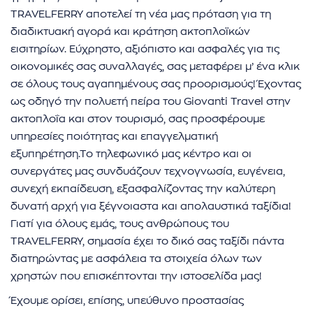
ήσης
TRAVELFERRY αποτελεί τη νέα μας πρόταση για τη
διαδικτυακή αγορά και κράτηση ακτοπλοϊκών
 απορρήτου
εισιτηρίων. Εύχρηστο, αξιόπιστο και ασφαλές για τις
οικονομικές σας συναλλαγές, σας μεταφέρει μ’ ένα κλικ
otel
σε όλους τους αγαπημένους σας προορισμούς! Έχοντας
ως οδηγό την πολυετή πείρα του Giovanti Travel στην
 Cookies
ακτοπλοΐα και στον τουρισμό, σας προσφέρουμε
υπηρεσίες ποιότητας και επαγγελματική
εξυπηρέτηση.Το τηλεφωνικό μας κέντρο και οι
συνεργάτες μας συνδυάζουν τεχνογνωσία, ευγένεια,
συνεχή εκπαίδευση, εξασφαλίζοντας την καλύτερη
δυνατή αρχή για ξέγνοιαστα και απολαυστικά ταξίδια!
Γιατί για όλους εμάς, τους ανθρώπους του
TRAVELFERRY, σημασία έχει το δικό σας ταξίδι πάντα
διατηρώντας με ασφάλεια τα στοιχεία όλων των
χρηστών που επισκέπτονται την ιστοσελίδα μας!
Έχουμε ορίσει, επίσης, υπεύθυνο προστασίας