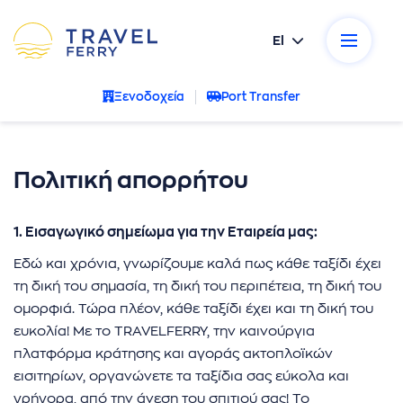
El
ικοί προορισμοί
Ξενοδοχεία
Port Transfer
κές εταιρείες
σεις
Πολιτική απορρήτου
ρωτήσεις
1. Εισαγωγικό σημείωμα για την Εταιρεία μας:
Εδώ και χρόνια, γνωρίζουμε καλά πως κάθε ταξίδι έχει
α μας
τη δική του σημασία, τη δική του περιπέτεια, τη δική του
ομορφιά. Τώρα πλέον, κάθε ταξίδι έχει και τη δική του
νία
ευκολία! Με το TRAVELFERRY, την καινούργια
πλατφόρμα κράτησης και αγοράς ακτοπλοϊκών
- Ακυρώσεις
εισιτηρίων, οργανώνετε τα ταξίδια σας εύκολα και
γρήγορα, από την άνεση του σπιτιού σας! Το