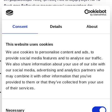
δικά σας δεδομένα προσωπικού χαρακτήρα ότι
απαιτείτε και ζητήσατε από αυτούς τη διαγραφή τυχόν
συνδέσμων με τα δεδομένα αυτά ή αντιγράφων ή
αναπαραγωγών των εν λόγω δεδομένων προσωπικού
Consent
Details
About
χαρακτήρα.
Δ) Έχετε το δικαίωμα να ζητήσετε από εμάς τον
This website uses cookies
περιορισμό της επεξεργασίας σύμφωνα με το άρθρο 18
We use cookies to personalise content and ads, to
ΓΚΠΔ, όταν ισχύει μια από τις ακόλουθες προϋποθέσεις:
provide social media features and to analyse our traffic.
αμφισβητείτε την ακρίβεια των δεδομένων προσωπικού
We also share information about your use of our site with
χαρακτήρα,
our social media, advertising and analytics partners who
η επεξεργασία είναι παράνομη και ζητάτε αντί της
may combine it with other information that you’ve
διαγραφής τον περιορισμό της χρήσης των δεδομένων
provided to them or that they’ve collected from your use
προσωπικού χαρακτήρα,
of their services.
ο υπεύθυνος επεξεργασίας δεν χρειάζεται πλέον τα
δεδομένα προσωπικού χαρακτήρα για τους σκοπούς
της επεξεργασίας, αλλά τα δεδομένα αυτά απαιτούνται
Consent
Necessary
από το υποκείμενο των δεδομένων για τη θεμελίωση,
Selection