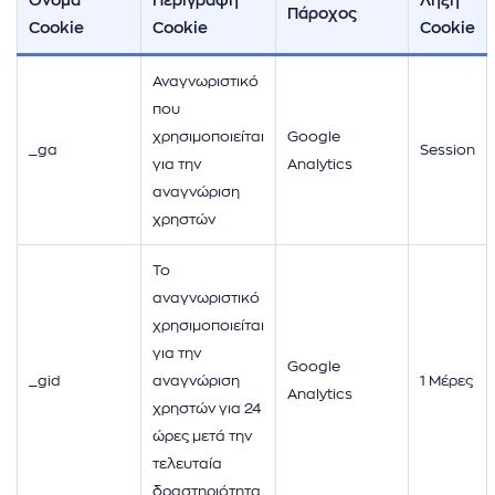
Όνομα
Περιγραφή
Λήξη
Πάροχος
Cookie
Cookie
Cookie
Αναγνωριστικό
που
χρησιμοποιείται
Google
_ga
Session
για την
Analytics
αναγνώριση
χρηστών
Το
αναγνωριστικό
χρησιμοποιείται
για την
Google
_gid
αναγνώριση
1 Μέρες
Analytics
χρηστών για 24
ώρες μετά την
τελευταία
δραστηριότητα