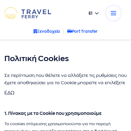
El
ικοί προορισμοί
Ξενοδοχεία
Port Transfer
κές εταιρείες
σεις
Πολιτική Cookies
ρωτήσεις
Σε περίπτωση που θέλετε να αλλάξετε τις ρυθμίσεις που
έχετε αποθηκεύσει για τα Cookie μπορείτε να επιλέξετε
α μας
ΕΔΩ
νία
1. Πίνακας με τα Cookie που χρησιμοποιούμε
- Ακυρώσεις
Τα cookies στόχευσης χρησιμοποιούνται για την παροχή