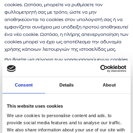
cookies. Ωστόσο, μπορείτε να ρυθμίσετε τον
φυλλομετρητή σας με τρόπο, ώστε να μην
αποθηκεύονται τα cookies στον υπολογιστή σας ή να
εμφανίζεται συνέχεια μια υπόδειξη προτού αποθηκευτεί
ένα νέο cookie. Ωστόσο, η πλήρης απενεργοποίηση των
cookies μπορεί να έχει ως αποτέλεσμα την αδυναμία
χρήσης κάποιων λειτουργιών της ιστοσελίδας μας.
Θα βρείτε μια σύνοψη των χρησιμοποιούμενων cookies
με πρόσθετες πληροφορίες (π.χ. σχετικά με τη διάρκεια
αποθήκευσης) και τις δυνατότητες εναντίωσης στους
Όρους Cookie.
Consent
Details
About
3.
Google Analytics
Η ιστοσελίδα μας προβαίνει στη χρήση των Google
This website uses cookies
Analytics, μια υπηρεσία ανάλυσης δεδομένων, που
We use cookies to personalise content and ads, to
προσφέρεται από την Google. Το Google Analytics
provide social media features and to analyse our traffic.
χρησιμοποιεί “cookies”, που είναι αρχεία σε μορφή
We also share information about your use of our site with
κειμένου, τα οποία αποθηκεύονται στον υπολογιστή