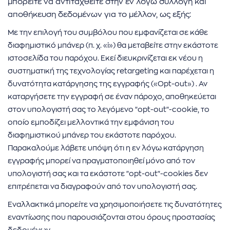
μπορείτε να αντιταχθείτε στην εν λόγω συλλογή και
αποθήκευση δεδομένων για το μέλλον, ως εξής:
Με την επιλογή του συμβόλου που εμφανίζεται σε κάθε
διαφημιστικό μπάνερ (π. χ. «i») θα μεταβείτε στην εκάστοτε
ιστοσελίδα του παρόχου. Εκεί διευκρινίζεται εκ νέου η
συστηματική της τεχνολογίας retargeting και παρέχεται η
δυνατότητα κατάργησης της εγγραφής («Opt-out») . Αν
καταργήσετε την εγγραφή σε έναν πάροχο, αποθηκεύεται
στον υπολογιστή σας το λεγόμενο "opt-out"-cookie, το
οποίο εμποδίζει μελλοντικά την εμφάνιση του
διαφημιστικού μπάνερ του εκάστοτε παρόχου.
Παρακαλούμε λάβετε υπόψη ότι η εν λόγω κατάργηση
εγγραφής μπορεί να πραγματοποιηθεί μόνο από τον
υπολογιστή σας και τα εκάστοτε "opt-out"-cookies δεν
επιτρέπεται να διαγραφούν από τον υπολογιστή σας.
Εναλλακτικά μπορείτε να χρησιμοποιήσετε τις δυνατότητες
εναντίωσης που παρουσιάζονται στου όρους προστασίας