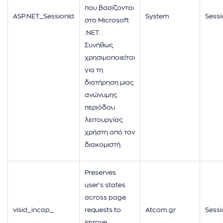
που βασίζονται
ASP.NET_SessionId
System
Sessi
στο Microsoft
.NET.
Συνήθως
χρησιμοποιείται
για τη
διατήρηση μιας
ανώνυμης
περιόδου
λειτουργίας
χρήστη από τον
διακομιστή.
Preserves
user's states
across page
visid_incap_
requests to
Atcom.gr
Sessi
imrove