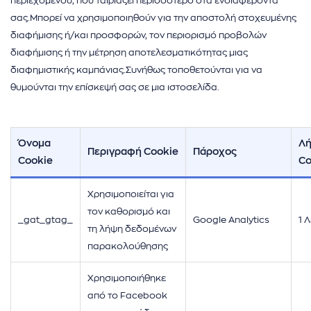
ήσης
περιεχομένου, που ταιριάζει περισσότερο στα ενδιαφέροντά
σας.Μπορεί να χρησιμοποιηθούν για την αποστολή στοχευμένης
 απορρήτου
διαφήμισης ή/και προσφορών, τον περιορισμό προβολών
διαφήμισης ή την μέτρηση αποτελεσματικότητας μιας
otel
διαφημιστικής καμπάνιας.Συνήθως τοποθετούνται για να
θυμούνται την επίσκεψή σας σε μια ιστοσελίδα.
 Cookies
Όνομα
Λή
Περιγραφή Cookie
Πάροχος
Cookie
Co
Χρησιμοποιείται για
τον καθορισμό και
_gat_gtag_
Google Analytics
1 
τη λήψη δεδομένων
παρακολούθησης
Χρησιμοποιήθηκε
από το Facebook