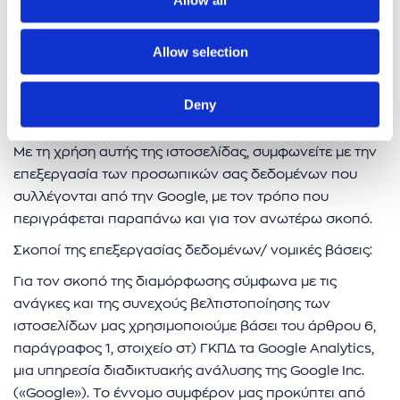
κατέχει. Μπορείτε να απενεργοποιήσετε το Google
Analytics, επιλέγοντας τις κατάλληλες ρυθμίσεις στο
Allow selection
πρόγραμμα περιήγησής σας, αλλά επισημαίνουμε ότι σε
μια τέτοια περίπτωση μπορεί να μην είστε σε θέση να
χρησιμοποιήσετε όλες τις δυνατότητες της παρούσας
Deny
ιστοσελίδας.
Με τη χρήση αυτής της ιστοσελίδας, συμφωνείτε με την
επεξεργασία των προσωπικών σας δεδομένων που
συλλέγονται από την Google, με τον τρόπο που
περιγράφεται παραπάνω και για τον ανωτέρω σκοπό.
Σκοποί της επεξεργασίας δεδομένων/ νομικές βάσεις:
Για τον σκοπό της διαμόρφωσης σύμφωνα με τις
ανάγκες και της συνεχούς βελτιστοποίησης των
ιστοσελίδων μας χρησιμοποιούμε βάσει του άρθρου 6,
παράγραφος 1, στοιχείο στ) ΓΚΠΔ τα Google Analytics,
μια υπηρεσία διαδικτυακής ανάλυσης της Google Inc.
(«Google»). Το έννομο συμφέρον μας προκύπτει από