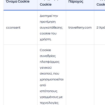
Όνομα Cookie
Πάροχος
Cookie
Cook
Διατηρεί την
προτίμηση
cconsent
συγκατάθεσης
travelferry.com
2 Χρ
cookie του
χρήστη.
Cookie
συνεδρίας
πλατφόρμας
γενικού
σκοπού, που
χρησιμοποιείται
από
ιστότοπους
γραμμένους με
τεχνολογίες