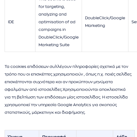
for targeting,
analyzing and
DoubleClick/Google
IDE
optimisation of ad
Se
Marketing
campaigns in
DoubleClick/Google
Marketing Suite
Τα cookies επιδόσεων συλλέγουν πληροφορίες σχετικά με τον
τρόπο που οι επισκέπτες χρησιμοποιούν , όπως π.χ. ποιές σελίδες
επισκέπτονται συχνότερα και αν προκύπτουν μηνύματα
σφαλμάτων από ιστοσελίδες.Χρησιμοποιούνται αποκλειστικά
για τη βελτίωση των επιδόσεων μίας ιστοσελίδας. Η ιστοσελίδα
χρησιμοποιεί την υπηρεσία Google Analytics για σκοπούς
στατιστικούς, μάρκετινγκ και διαφήμισης.