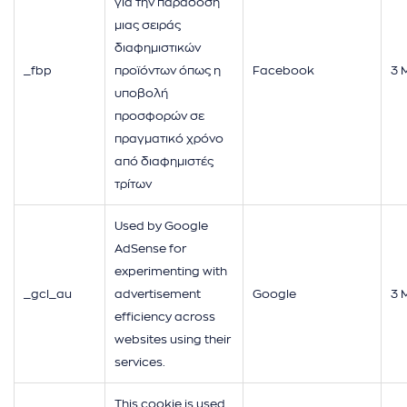
για την παράδοση
μιας σειράς
διαφημιστικών
_fbp
προϊόντων όπως η
Facebook
3 
υποβολή
προσφορών σε
πραγματικό χρόνο
από διαφημιστές
τρίτων
Used by Google
AdSense for
experimenting with
_gcl_au
advertisement
Google
3 
efficiency across
websites using their
services.
This cookie is used