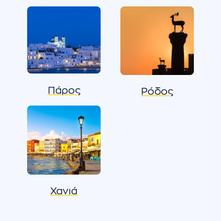
Πάρος
Ρόδος
Χανιά