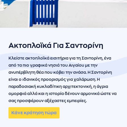
ήσης
 απορρήτου
otel
 Cookies
Ακτοπλοϊκά Για Σαντορίνη
Κλείστε ακτοπλοϊκά εισιτήρια για τη Σαντορίνη, ένα
από τα πιο γραφικά νησιά του Αιγαίου με την
ανυπέρβλητη θέα που κόβει την ανάσα. Η Σαντορίνη
είναι ο ιδανικός προορισμός για χαλάρωση. Η
παραδοσιακή κυκλαδίτικη αρχιτεκτονική, η άγρια
ομορφιά αλλά και η ιστορία δένουν αρμονικά ώστε να
σας προσφέρουν αξέχαστες εμπειρίες.
Κάνε κράτηση τώρα