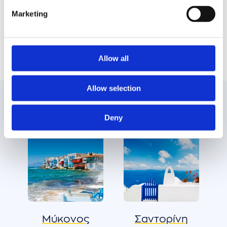
της Σαντορίνης. Μη χάσετε την ευκαιρία να
Marketing
δείτε από κοντά και το πολυτραγουδισμένο
Ημεροβίγλι, το μόνο μέρος με φυσικό μπαλκόνι
στην καλντέρα!
Allow all
Allow selection
Δημοφιλείς προορισμοί
Deny
Μύκονος
Σαντορίνη