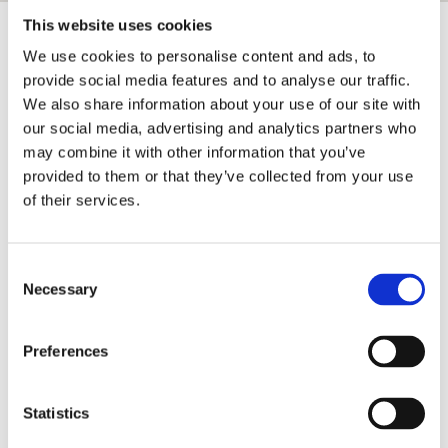
This website uses cookies
We use cookies to personalise content and ads, to
Σαντορίνη Αξιοθέατα - Τι να δω
provide social media features and to analyse our traffic.
στη Σαντορίνη
We also share information about your use of our site with
our social media, advertising and analytics partners who
Σαντορίνη και ηφαίστειο δύο έννοιες
may combine it with other information that you’ve
αλληλένδετες, που σημαίνει πως σίγουρο θα
provided to them or that they’ve collected from your use
επισκεφθείτε το ενεργό ηφαίστειο του νησιού!
of their services.
Με την μοναδική Καλντέρα που φτάνει ως τη
θάλασσα, το ηφαίστειο είναι από τα πιο γνωστά
αξιοθέατα της Σαντορίνης.
Consent
Μιλώντας για ηφαίστεια δεν θα μπορούσε να
Necessary
Selection
λείπει η Νέα Καμένη, ένα από τα τρία νησάκια
που δημιουργήθηκε στην έκρηξη και μια βόλτα
Preferences
περιμετρικά του κρατήρα θα σας εντυπωσιάσει.
Ηλιοβασίλεμα στην Οία και βόλτες στα Φηρά
είναι μέσα στη λίστα των πραγμάτων που
Statistics
πρέπει να απολαύσετε όταν βρεθείτε στο νησί