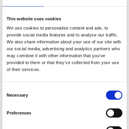
ήσης
Πίσω στις κατηγορίες
 απορρήτου
This website uses cookies
We use cookies to personalise content and ads, to
otel
provide social media features and to analyse our traffic.
We also share information about your use of our site with
 Cookies
our social media, advertising and analytics partners who
may combine it with other information that you’ve
provided to them or that they’ve collected from your use
of their services.
TIRRENIA
Consent
Necessary
Selection
Ταξιδέψτε με Tirrenia και γνωρίστε την ηπειρωτική Ιταλία.
Γένοβα, Παλέρμο, Πόρτο Τόρρες είναι κάποιοι από τους
προορισμούς που μπορείτε να επισκεφθείτε κάνοντας
Preferences
ένα ξεχωριστό ταξίδι. Μάθετε περισσότερα για τα
δρομολόγια και κάντε κράτηση online!