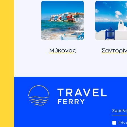
Μύκονος
Σαντορί
Συνεργάτες
Εάν 