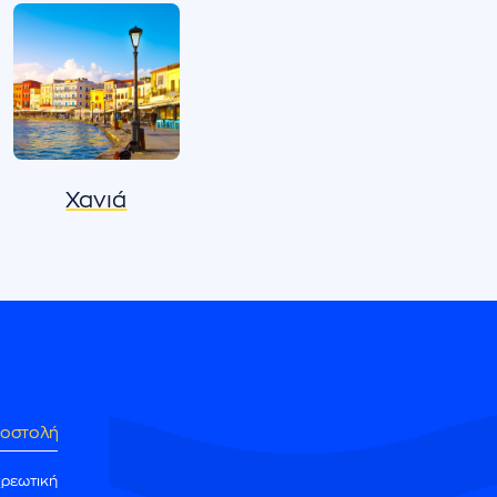
Χανιά
οστολή
χρεωτική