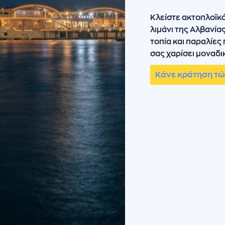
Κλείστε ακτοπλοϊκά
λιμάνι της Αλβανία
τοπία και παραλίες
σας χαρίσει μοναδι
Κάνε κράτηση τ