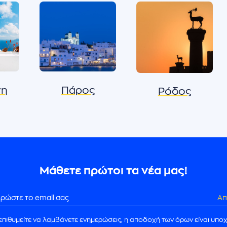
νη
Πάρος
Ρόδος
Μάθετε πρώτοι τα νέα μας!
Απ
επιθυμείτε να λαμβάνετε ενημερώσεις, η αποδοχή των όρων είναι υπο