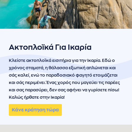
ήσης
 απορρήτου
otel
 Cookies
Ακτοπλοϊκά Για Ικαρία
Κλείστε ακτοπλοϊκά εισιτήρια για την Ικαρία. Εδώ ο
χρόνος σταματά, η θάλασσα εξωτική απλώνεται και
σάς καλεί, ενώ το παραδοσιακό φαγητό ετοιμάζεται
και σάς περιμένει. Ένας χορός που μαγεύει τις παρέες
και σας παρασύρει, δεν σας αφήνει να γυρίσετε πίσω!
Καλώς ήρθατε στην Ικαρία!
Κάνε κράτηση τώρα