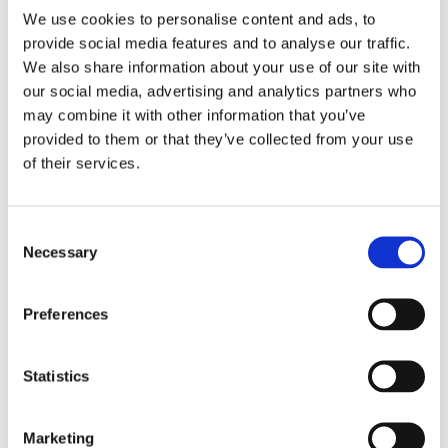
We use cookies to personalise content and ads, to
Ικαρία Αξιοθέατα - Τι να δω στην
provide social media features and to analyse our traffic.
Ικαρία
We also share information about your use of our site with
our social media, advertising and analytics partners who
Στην Ικαρία οι διακοπές είναι πραγματικά
may combine it with other information that you’ve
ξεκούραστες, γιατί όλες οι έγνοιες μένουν πίσω,
provided to them or that they’ve collected from your use
σαν να τις πήρε η θάλασσα! Ο χρόνος δεν υπάρχει
of their services.
και κανείς δεν αγχώνεται!
Τα παραδοσιακά πανηγύρια με τον Ικαριώτικο και
τα βαλς θα σας μαγέψουν και σίγουρα θα σας
Consent
Necessary
Selection
πείσουν να μπείτε κι εσείς στο χορό!
Οι λάτρεις του surfing θα λατρέψουν τα κύματα της
Ικαρίας και θα τα δαμάσουν για ώρες!
Preferences
Μία από τις διασημότερες ελληνικές παραλίες με
ξένο όνομα, οι Σεϋχέλλες, με τα ολοστρόγγυλα
Statistics
λευκά βότσαλα και τα τιρκουάζ νερά θα σας
κλέψει την καρδιά από το πρώτο λεπτό.
Προτείνουμε να βρεθείτε νωρίς το πρωί, για να
Marketing