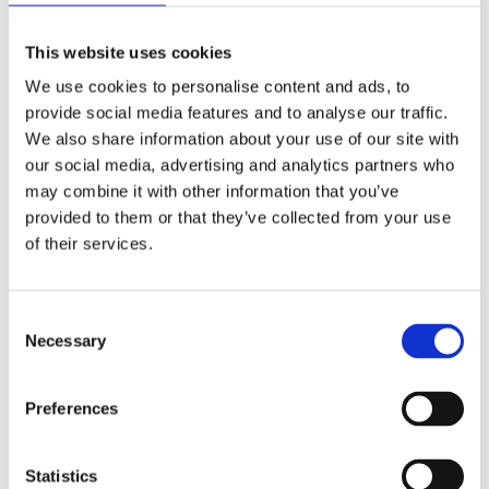
ήσης
This website uses cookies
Πίσω στις κατηγορίες
 απορρήτου
We use cookies to personalise content and ads, to
otel
provide social media features and to analyse our traffic.
We also share information about your use of our site with
our social media, advertising and analytics partners who
 Cookies
may combine it with other information that you’ve
provided to them or that they’ve collected from your use
of their services.
ΚΑΡΥΣΤΙΑ Ν.Ε
Απολαύστε υπέροχες διακοπές με την Καρυστία Lines
Consent
Necessary
που θα σας προσφέρουν σύγχρονες υπηρεσίες για το
Selection
ταξίδι σας στα νησιά της Κέας και της Κύθνου!
Preferences
Η ακτοπλοϊκή εταιρεία της οικογένειας Αλιφραγκή σάς
υπόσχεται μια μοναδική ταξιδιωτική εμπειρία.
Statistics