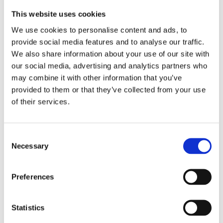
ΣΥΛΛΟΓΟΣ ΦΙΛΟΙ ΟΙΝΟΥΣΣΩΝ
This website uses cookies
We use cookies to personalise content and ads, to
Ο Σύλλογος Φίλοι Οινουσσών, με το Ε/Γ –Ο/Γ ΟΙΝΟΥΣΣΑΙΙ
provide social media features and to analyse our traffic.
ΙΙΙ, συνδέει με καθημερινά δρομολόγια τη Χίο με το
We also share information about your use of our site with
γειτονικό νησί των Οινουσσών. Σε περιόδους αυξημένης
our social media, advertising and analytics partners who
ζήτησης, ειδικά το καλοκαίρι, πραγματοποιεί και ταξίδια
may combine it with other information that you’ve
στη γραμμή Χίου–Τσεσμέ. Με ταχύτητα, συνέπεια στηρίζει
provided to them or that they’ve collected from your use
καθημερινά την τοπική κοινωνία ακόμη και σε δύσκολες
of their services.
συνθήκες ειδικά τους καλοκαιρινούς μήνες.
Το πλοίο έχει την ικανότητα να μεταφέρει 250 επιβάτες,
Consent
25 Ι.Χ. και ένα λεωφορείο ή φορτηγό 13m. πάντοτε με
Necessary
Selection
ασφάλεια.
Μπορείτε να βρείτε όλα τα δρομολόγια που χρειάζεστε,
Preferences
αλλά και μοναδικές προσφορές!
Statistics