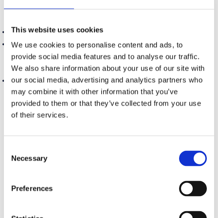
Παραλίες στη Δονούσα
This website uses cookies
Σταυρός:
Η παραλία δίπλα στο λιμάνι με τα διάφανα νερά!
Κέδρος:
15 λεπτά με τα πόδια από την παραλία του
We use cookies to personalise content and ads, to
provide social media features and to analyse our traffic.
Σταυρού.
Στο βυθό του θα δεις και το ναυάγιο ενός
We also share information about your use of our site with
γερμανικού πλοίου.
our social media, advertising and analytics partners who
Λιβάδι:
Η αγαπημένη παραλία των campers. Η πρόσβαση
may combine it with other information that you’ve
γίνεται με μονοπάτι (40 λεπτά περίπου) ή με το καραβάκι
provided to them or that they’ve collected from your use
«Μάγισσα».
of their services.
Διαμονή και πεζοπορία στη Δονούσα
Τα περισσότερα ενοικιαζόμενα δωμάτια βρίσκονται στον
Consent
Σταυρό.
Η Δονούσα έχει αναδείξει το δίκτυο των
Necessary
Selection
μονοπατιών της με 5 σηματοδοτημένες και πανέμορφες
διαδρομές. Μην παραλείψεις να απολαύσεις το
Preferences
ηλιοβασίλεμα από την
Παναγία τη Στηλιανή.