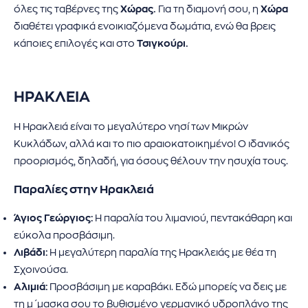
όλες τις ταβέρνες της
Χώρας.
Για τη διαμονή σου, η
Χώρα
διαθέτει γραφικά ενοικιαζόμενα δωμάτια, ενώ θα βρεις
κάποιες επιλογές και στο
Τσιγκούρι.
ΗΡΑΚΛΕΙΑ
Η Ηρακλειά είναι το μεγαλύτερο νησί των Μικρών
Κυκλάδων, αλλά και το πιο αραιοκατοικημένο! Ο ιδανικός
προορισμός, δηλαδή, για όσους θέλουν την ησυχία τους.
Παραλίες στην Ηρακλειά
Άγιος Γεώργιος:
Η παραλία του λιμανιού, πεντακάθαρη και
εύκολα προσβάσιμη.
Λιβάδι:
Η μεγαλύτερη παραλία της Ηρακλειάς με θέα τη
Σχοινούσα.
Αλιμιά:
Προσβάσιμη με καραβάκι. Εδώ μπορείς να δεις με
τη μ΄μασκα σου το βυθισμένο γερμανικό υδροπλάνο της