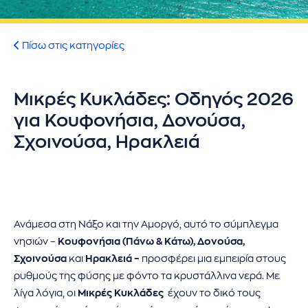
ήσης
 απορρήτου
Πίσω στις κατηγορίες
otel
Μικρές Κυκλάδες: Οδηγός 2026
 Cookies
για Κουφονήσια, Δονούσα,
Σχοινούσα, Ηρακλειά
Ανάμεσα στη Νάξο και την Αμοργό, αυτό το σύμπλεγμα
νησιών –
Κουφονήσια (Πάνω & Κάτω), Δονούσα,
Σχοινούσα
και
Ηρακλειά –
προσφέρει μια εμπειρία στους
ρυθμούς της φύσης με φόντο τα κρυστάλλινα νερά. Με
λίγα λόγια, οι
Μικρές Κυκλάδες
έχουν το δικό τους