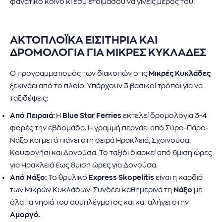
φανατικό κοινό κι εσύ ετοιμάσου να γίνεις μέρος του!
ΑΚΤΟΠΛΟΪΚΆ ΕΙΣΙΤΗΡΙΑ ΚΑΙ
ΔΡΟΜΟΛΟΓΙΑ ΓΙΑ ΜΙΚΡΕΣ ΚΥΚΛΑΔΕΣ
Ο προγραμματισμός των διακοπών στις
Μικρές Κυκλάδες
ξεκινάει από το πλοίο. Υπάρχουν 3 βασικοί τρόποι για να
ταξιδέψεις:
Από Πειραιά:
Η
Blue Star Ferries
εκτελεί δρομολόγια 3-4
φορές την εβδομάδα. Η γραμμή περνάει από Σύρο-Πάρο-
Νάξο και μετά πιάνει στη σειρά Ηρακλειά, Σχοινούσα,
Κουφονήσι και Δονούσα. Το ταξίδι διαρκεί από 6μιση ώρες
για Ηρακλειά έως 8μιση ώρες για Δονούσα.
Από Νάξο:
Το θρυλικό
Express Skopelitis
είναι η καρδιά
των Μικρών Κυκλάδων! Συνδέει καθημερινά τη
Νάξο
με
όλα τα νησιά του συμπλέγματος και καταλήγει στην
Αμοργό.