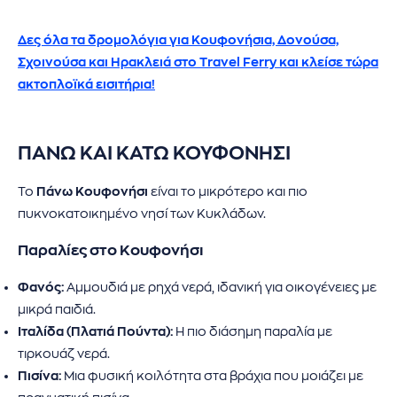
Δες όλα τα δρομολόγια για Κουφονήσια, Δονούσα,
Σχοινούσα και Ηρακλειά στο Travel Ferry και κλείσε τώρα
ακτοπλοϊκά εισιτήρια!
ΠΑΝΩ ΚΑΙ ΚΑΤΩ ΚΟΥΦΟΝΗΣΙ
Το
Πάνω Κουφονήσι
είναι το μικρότερο και πιο
πυκνοκατοικημένο νησί των Κυκλάδων.
Παραλίες στο Κουφονήσι
Φανός:
Αμμουδιά με ρηχά νερά, ιδανική για οικογένειες με
μικρά παιδιά.
Ιταλίδα (Πλατιά Πούντα):
Η πιο διάσημη παραλία με
τιρκουάζ νερά.
Πισίνα:
Μια φυσική κοιλότητα στα βράχια που μοιάζει με