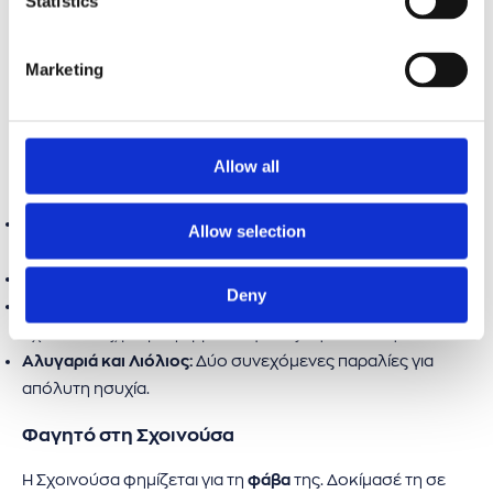
Statistics
ΣΧΟΙΝΟΥΣΑ
Marketing
Η Σχοινούσα έχει ψηφιστεί ως ένας από τους
ομορφότερους μικρούς προορισμούς! Το λιμάνι της, το
Μερσίνι,
είναι από τα ασφαλέστερα για σκάφη αναψυχής.
Allow all
Παραλίες στη Σχοινούσα
Τσιγκούρι:
Η πιο οργανωμένη παραλία, σε απόσταση 5
Allow selection
λεπτών από τη
Χώρα.
Λιβάδι:
αμμώδης παραλία με τα αλμυρίκια για σκιά
Deny
Ψιλή Άμμος:
για πολλούς η ομορφότερη παραλία της
Σχοινούσας, με ψιλή άμμο και γαλαζοπράσινα νερά.
Αλυγαριά και Λιόλιος:
Δύο συνεχόμενες παραλίες για
απόλυτη ησυχία.
Φαγητό στη Σχοινούσα
Η Σχοινούσα φημίζεται για τη
φάβα
της. Δοκίμασέ τη σε