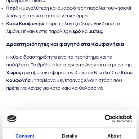
πραγματική πισίνα.
Πορί:
Η μεγαλύτερη και ομορφότερη παραλία του νησιού!
Απάνεμη στο νοτιά και με λευκή άμμο.
Κάτω Κουφονήσι:
Πάρε τη λάντζα (καραβάκι) από το
λιμάνι. Πήγαινε στις παραλίες
Νερό
και
Δέτες.
Δραστηριότητες και φαγητό στα Κουφονήσια
Η κύρια δραστηριότητα είναι το περπάτημα και το
ποδήλατο. Το βράδυ όλοι συγκεντρώνονται στα μπαρ της
Χώρας
ή για φρέσκο ψάρι στον Καπετάν Νικόλα. Στο
Κάτω
Κουφονήσι,
η ταβέρνα Βενετσάνος είναι η στάση που
πρέπει να κάνεις για κατσικάκι και θαλασσινά.
ΔΟΝΟΥΣΑ
Η Δονούσα είναι το βορειότερο νησί του συμπλέγματος
και έχει έναν πιο εναλλακτικό χαρακτήρα.
Consent
Details
About