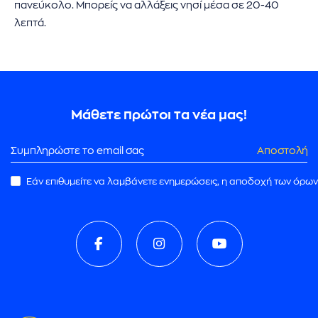
πανεύκολο. Μπορείς να αλλάξεις νησί μέσα σε 20-40
λεπτά.
Μάθετε πρώτοι τα νέα μας!
Αποστολή
Εάν επιθυμείτε να λαμβάνετε ενημερώσεις, η αποδοχή των όρων
ρωμής