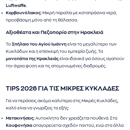
Luftwaffe.
Καρβουνόλακος:
Μικρή παραλία με καταπράσινα νερά,
προσβάσιμη μόνο από τη θάλασσα.
Αξιοθέατα και Πεζοπορία στην Ηρακλειά
Το
Σπήλαιο του Αγίού Ιωάννη
είναι το μεγαλύτερο των
Κυκλάδων και η επίσκεψή του εμπειρία ζωής. Τα
μονοπάτια της
Ηρακλειάς
είναι ιδανικά για όσους αγαπούν
την άγρια φύση και τις απομονωμένες διαδρομές.
TIPS 2026 ΓΙΑ ΤΙΣ ΜΙΚΡΕΣ ΚΥΚΛΑΔΕΣ
Για να περάσεις ακόμα καλύτερα στις Μικρές Κυκλάδες,
καλό είναι να γνωρίζεις τα εξής:
Μετακινήσεις:
Αυτοκίνητο δεν χρειάζεται πουθενά. Στα
Κουφονήσια
απαγορεύεται σχεδόν παντού, ενώ στα άλλα