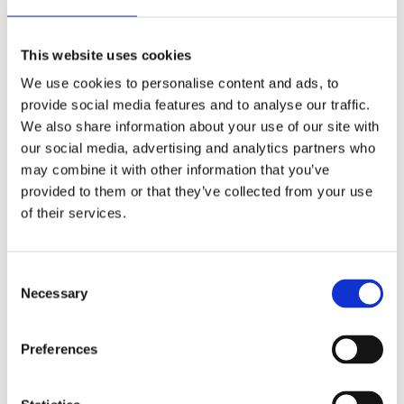
ήσης
 απορρήτου
This website uses cookies
We use cookies to personalise content and ads, to
otel
Πληρωμές - Απόρρητο -
Ταξίδι με Πλοίο
provide social media features and to analyse our traffic.
Ασφάλεια
We also share information about your use of our site with
 Cookies
our social media, advertising and analytics partners who
may combine it with other information that you’ve
provided to them or that they’ve collected from your use
of their services.
Consent
Τύποι Εισιτηρίων -
Εκπτώσεις
Necessary
Selection
Preferences