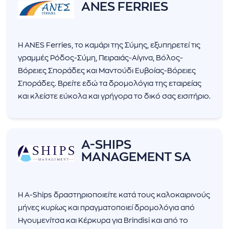
ANES FERRIES
Η ANES Ferries, το καμάρι της Σύμης, εξυπηρετεί τις
γραμμές Ρόδος-Σύμη, Πειραιάς-Αίγινα, Βόλος-
Βόρειες Σποράδες και Μαντούδι Ευβοίας-Βόρειες
Σποράδες. Βρείτε εδώ τα δρομολόγια της εταιρείας
και κλείστε εύκολα και γρήγορα το δικό σας εισιτήριο.
A-SHIPS
MANAGEMENT SA
Η A-Ships δραστηριοποιείτε κατά τους καλοκαιρινούς
μήνες κυρίως και πραγματοποιεί δρομολόγια από
Ηγουμενίτσα και Κέρκυρα για Brindisi και από το