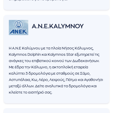
A.N.E.KALYMNOY
Η Α.Ν.Ε Καλύμνου με τα πλοία Νήσος Κάλυμνος,
Kalymnos Dolphin και Kalymnos Star εξυπηρετεί τις
ανάγκες του επιβατικού κοινού των Δωδεκανήσων.
Με έδρα την Κάλυμνο, η ακτοπλοϊκή εταιρεία
καλύπτει 3 δρομολόγια με σταθμούς σε Σάμο,
Αστυπάλαια, Κω, Λέρο, Λειψούς, Πάτμο και Αγαθονήσι
μεταξύ άλλων. Δείτε αναλυτικά τα δρομολόγια και
κλείστε το εισιτήριό σας.