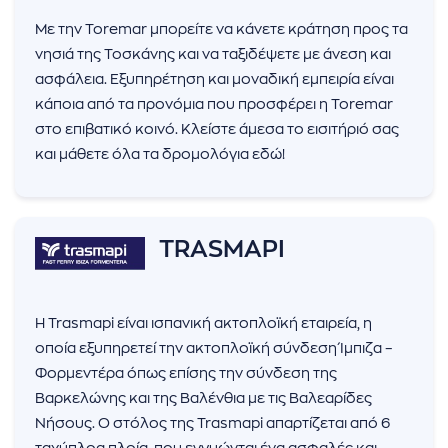
Με την Toremar μπορείτε να κάνετε κράτηση προς τα
νησιά της Τοσκάνης και να ταξιδέψετε με άνεση και
ασφάλεια. Εξυπηρέτηση και μοναδική εμπειρία είναι
κάποια από τα προνόμια που προσφέρει η Toremar
στο επιβατικό κοινό. Κλείστε άμεσα το εισιτήριό σας
και μάθετε όλα τα δρομολόγια εδώ!
TRASMAPI
H Trasmapi είναι ισπανική ακτοπλοϊκή εταιρεία, η
οποία εξυπηρετεί την ακτοπλοϊκή σύνδεση Ίμπιζα –
Φορμεντέρα όπως επίσης την σύνδεση της
Βαρκελώνης και της Βαλένθια με τις Βαλεαρίδες
Νήσους. Ο στόλος της Trasmapi απαρτίζεται από 6
ταχύπλοα πλοία, που εγγυώνται ένα ασφαλές και