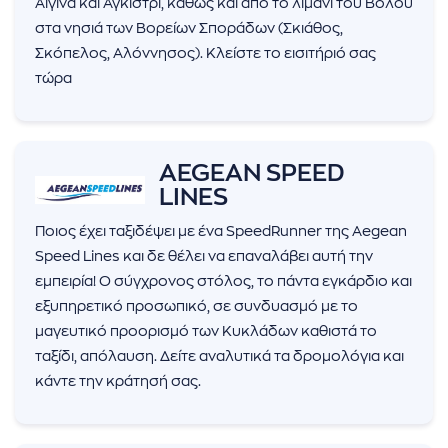
ήσης
Αίγινα και Αγκίστρι, καθώς και από το λιμάνι του Βόλου
στα νησιά των Βορείων Σποράδων (Σκιάθος,
 απορρήτου
Σκόπελος, Αλόννησος). Κλείστε το εισιτήριό σας
τώρα
otel
 Cookies
AEGEAN SPEED
LINES
Ποιος έχει ταξιδέψει με ένα SpeedRunner της Aegean
Speed Lines και δε θέλει να επαναλάβει αυτή την
εμπειρία! Ο σύγχρονος στόλος, το πάντα εγκάρδιο και
εξυπηρετικό προσωπικό, σε συνδυασμό με το
μαγευτικό προορισμό των Κυκλάδων καθιστά το
ταξίδι, απόλαυση. Δείτε αναλυτικά τα δρομολόγια και
κάντε την κράτησή σας.