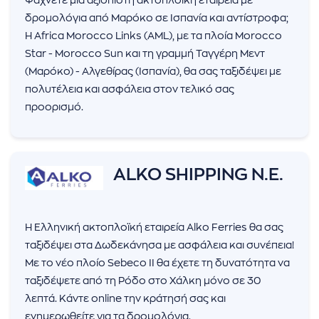
Ψάχνετε μία αξιόπιστη ακτοπλοϊκή εταιρεία με
δρομολόγια από Μαρόκο σε Ισπανία και αντίστροφα;
Η Africa Morocco Links (AML), με τα πλοία Morocco
Star - Morocco Sun και τη γραμμή Ταγγέρη Μεντ
(Μαρόκο) - Αλγεθίρας (Ισπανία), θα σας ταξιδέψει με
πολυτέλεια και ασφάλεια στον τελικό σας
προορισμό.
ALKO SHIPPING N.E.
Η Ελληνική ακτοπλοϊκή εταιρεία Alko Ferries θα σας
ταξιδέψει στα Δωδεκάνησα με ασφάλεια και συνέπεια!
Με το νέο πλοίο Sebeco II θα έχετε τη δυνατότητα να
ταξιδέψετε από τη Ρόδο στο Χάλκη μόνο σε 30
λεπτά. Κάντε online την κράτησή σας και
ενημερωθείτε για τα δρομολόγια.