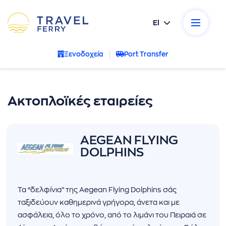
El
ικοί προορισμοί
Ξενοδοχεία
Port Transfer
κές εταιρείες
σεις
Ακτοπλοϊκές εταιρείες
ρωτήσεις
AEGEAN FLYING
α μας
DOLPHINS
νία
Τα “δελφίνια” της Aegean Flying Dolphins σάς
- Ακυρώσεις
ταξιδεύουν καθημερινά γρήγορα, άνετα και με
ασφάλεια, όλο το χρόνο, από το λιμάνι του Πειραιά σε