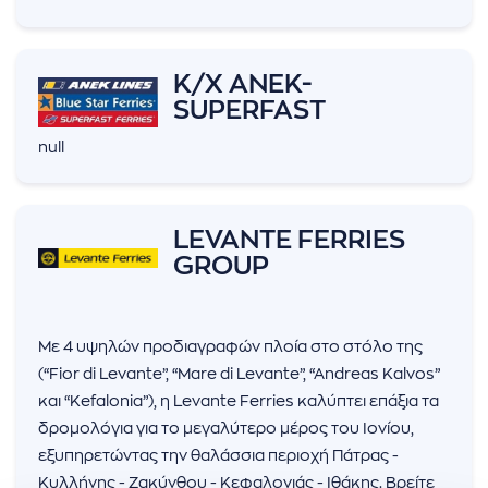
K/X ANEK-
SUPERFAST
null
LEVANTE FERRIES
GROUP
Με 4 υψηλών προδιαγραφών πλοία στο στόλο της
(“Fior di Levante”, “Mare di Levante”, “Andreas Kalvos”
και “Kefalonia”), η Levante Ferries καλύπτει επάξια τα
δρομολόγια για το μεγαλύτερο μέρος του Ιονίου,
εξυπηρετώντας την θαλάσσια περιοχή Πάτρας -
Κυλλήνης - Ζακύνθου - Κεφαλονιάς - Ιθάκης. Βρείτε