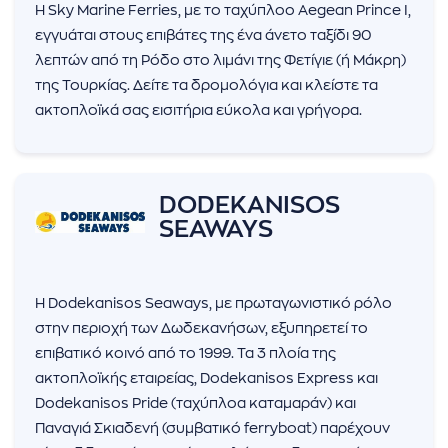
Η Sky Marine Ferries, με το ταχύπλοο Aegean Prince I,
εγγυάται στους επιβάτες της ένα άνετο ταξίδι 90
λεπτών από τη Ρόδο στο λιμάνι της Φετίγιε (ή Μάκρη)
της Τουρκίας. Δείτε τα δρομολόγια και κλείστε τα
ακτοπλοϊκά σας εισιτήρια εύκολα και γρήγορα.
DODEKANISOS
SEAWAYS
Η Dodekanisos Seaways, με πρωταγωνιστικό ρόλο
στην περιοχή των Δωδεκανήσων, εξυπηρετεί το
επιβατικό κοινό από το 1999. Τα 3 πλοία της
ακτοπλοϊκής εταιρείας, Dodekanisos Express και
Dodekanisos Pride (ταχύπλοα καταμαράν) και
Παναγιά Σκιαδενή (συμβατικό ferryboat) παρέχουν