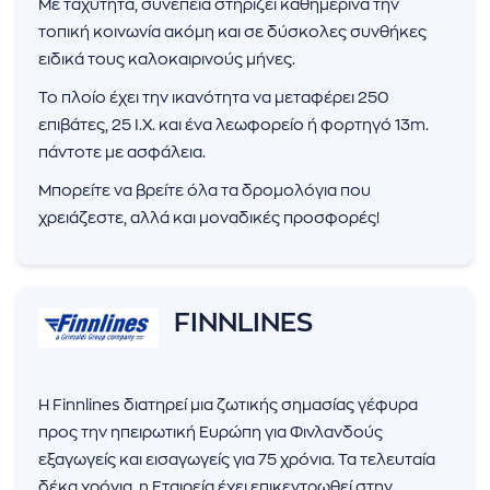
Με ταχύτητα, συνέπεια στηρίζει καθημερινά την
τοπική κοινωνία ακόμη και σε δύσκολες συνθήκες
ειδικά τους καλοκαιρινούς μήνες.
Το πλοίο έχει την ικανότητα να μεταφέρει 250
επιβάτες, 25 Ι.Χ. και ένα λεωφορείο ή φορτηγό 13m.
πάντοτε με ασφάλεια.
Μπορείτε να βρείτε όλα τα δρομολόγια που
χρειάζεστε, αλλά και μοναδικές προσφορές!
FINNLINES
Η Finnlines διατηρεί μια ζωτικής σημασίας γέφυρα
προς την ηπειρωτική Ευρώπη για Φινλανδούς
εξαγωγείς και εισαγωγείς για 75 χρόνια. Τα τελευταία
δέκα χρόνια, η Εταιρεία έχει επικεντρωθεί στην