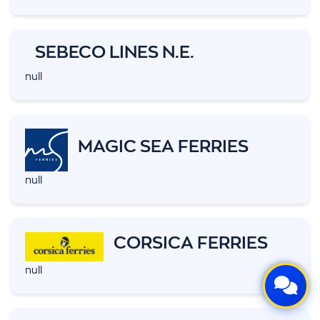
SEBECO LINES N.E.
null
ρωμής
MAGIC SEA FERRIES
null
CORSICA FERRIES
null