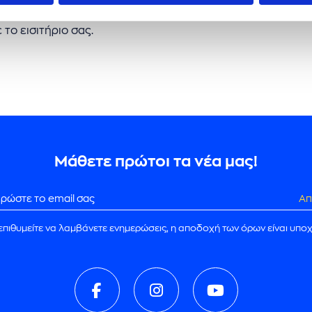
 και ευχάριστο ταξίδι με πολλές ανέσεις (εστιατόρια, μπαρ
 το εισιτήριο σας.
Μάθετε πρώτοι τα νέα μας!
Απ
επιθυμείτε να λαμβάνετε ενημερώσεις, η αποδοχή των όρων είναι υπο