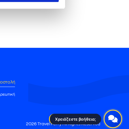
, καζίνο κ.ά.).
οστολή
χρεωτική
Χρειάζεστε βοήθεια;
2026 Travel Ferry All Rights Reserved