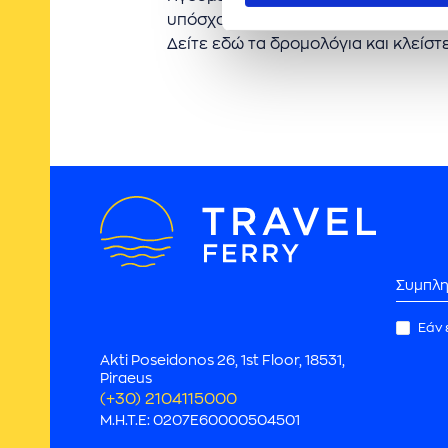
υπόσχονται στον επιβάτη ένα ασφαλές
Δείτε εδώ τα δρομολόγια και κλείστε
Συνεργάτες
Εάν 
Akti Poseidonos 26, 1st Floor, 18531,
Piraeus
(+30) 2104115000
M.H.T.E: 0207E60000504501