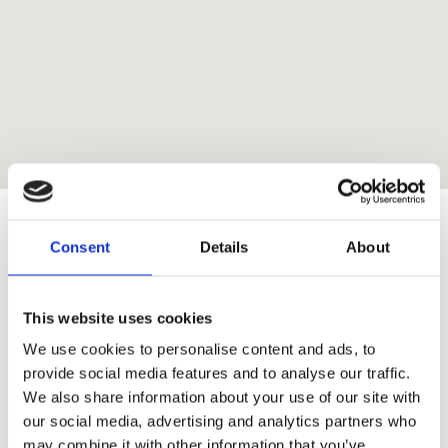
Μυτιλήνη Αξιοθέατα - Τι να δω
Consent
Details
About
στη Μυτιλήνη
This website uses cookies
Το νησί της Λέσβου φιλοξενεί ένα από τα
γνωστότερα μοναστήρια παγκοσμίως, το
We use cookies to personalise content and ads, to
επιβλητικό μοναστήρι του Ταξιάρχη που βρίσκεται
provide social media features and to analyse our traffic.
στο βορειοδυτικό τμήμα του νησιού.Αξίζει να το
We also share information about your use of our site with
επισκεφθείτε όχι μόνο για να λάβετε την ευλογία
our social media, advertising and analytics partners who
του Ταξιάρχη αλλά και για τον μοναδικής ομορφιάς
may combine it with other information that you’ve