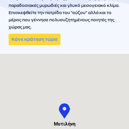
ήσης
παραδοσιακές μυρωδιές και γλυκό μεσογειακό κλίμα.
Επισκεφθείτε την πατρίδα του "ούζου" αλλά και το
 απορρήτου
μέρος που γέννησε πολυσυζητημένους ποιητές της
χώρας μας.
otel
Κάνε κράτηση τώρα
 Cookies
Μυτιλήνη