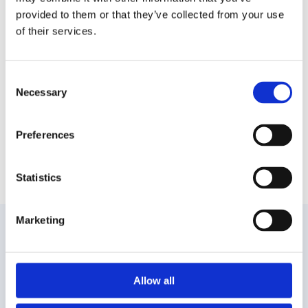
χώρου που το περιβάλλει.
provided to them or that they’ve collected from your use
of their services.
Ένα από τα μεγαλύτερα απολιθωμένα δάση στον
κόσμο βρίσκεται στο μαγευτικό αυτό νησί και σας
περιμένει να το περπατήσετε και να ανακαλύψετε
Consent
σπάνιες ομορφιές εκείνης της εποχής.
Necessary
Selection
Μετά από αυτό αξίζει να δροσιστείτε κάνοντας μια
βουτιά στα καταγάλανα και κρυστάλλινα νερά της
παραλίας του Αγ. Ισιδώρου που αποτελεί μία από
Preferences
τις πιο γνωστές παραλίες του νησιου.
Statistics
Marketing
Δημοφιλείς προορισμοί
Allow all