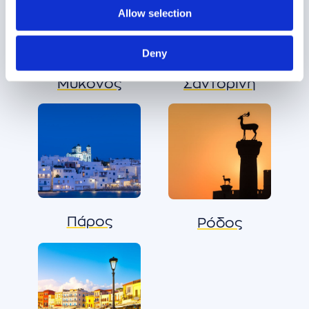
Allow selection
Deny
Μύκονος
Σαντορίνη
Πάρος
Ρόδος