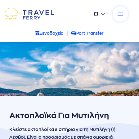
El
ικοί προορισμοί
Ξενοδοχεία
Port Transfer
κές εταιρείες
σεις
ρωτήσεις
α μας
νία
Ακτοπλοϊκά Για Μυτιλήνη
- Ακυρώσεις
Κλείστε ακτοπλοϊκά εισιτήρια για τη Μυτιλήνη (ή
Λέσβο). Είναι ο προορισμός με σπάνια ομορφιά,