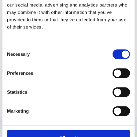
Νίσυρο
our social media, advertising and analytics partners who
may combine it with other information that you’ve
Εννοείται ότι έχετε στο πρόγραμμά σας μία, δύο ή
provided to them or that they’ve collected from your use
τρεις επισκέψεις στο Ηφαίστειο!
of their services.
Ξεχυθείτε στα στενά της Χώρας και απολαύστε τα
σοκάκια και τους κρυμμένους θησαυρούς για
αμέτρητες φωτογραφίες!
Consent
Necessary
Selection
Η θέα από την Παναγιά την Σπηλιανή, μια από τις πιο
ωραίες ελληνικές εκκλησίες θα σας κόψει την
ανάσα!
Preferences
Δοκιμάστε την τρυγιά, το παραδοσιακό τυρί μέσα
σε κρασί, αλλά και τη μυζήθρα, τη σακουλιαστή και
Statistics
την κοπανιστή.
Marketing
Δημοφιλείς προορισμοί