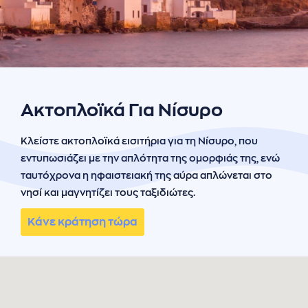
ήσης
 απορρήτου
otel
 Cookies
Ακτοπλοϊκά Για Νίσυρο
Κλείστε ακτοπλοϊκά εισιτήρια για τη Νίσυρο, που
εντυπωσιάζει με την απλότητα της ομορφιάς της, ενώ
ταυτόχρονα η ηφαιστειακή της αύρα απλώνεται στο
νησί και μαγνητίζει τους ταξιδιώτες.
Κάνε κράτηση τώρα