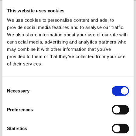
This website uses cookies
Βενετία Αξιοθέατα - Τι να δω στη
We use cookies to personalise content and ads, to
Βενετία
provide social media features and to analyse our traffic.
We also share information about your use of our site with
Θα διασχίσετε με Γόνδολα το Μεγάλο Κανάλι. Εκεί
our social media, advertising and analytics partners who
θα περάσετε κάτω από τη Γέφυρα των Στεναγμών
may combine it with other information that you’ve
η οποία ενωνει την παλιά φυλακή με τα δωμάτια
provided to them or that they’ve collected from your use
των ανακρίσεων του παλατιού του Δόγη.
of their services.
Την εντύπωση θα σας τραβήξει η πασίγνωστη
πλατεία Αγίου Μάρκου. Η κύρια πλατεία της πόλης
Consent
με την σπουδαία αρχιτεκτονική και τα ιστορικά
Necessary
Selection
κτήρια είναι η σίγουρη επιλογή για μια βόλτα που θα
σας μείνει αξέχαστη!
Θα έχετε την ευκαιρία να βρείτε στην αγορά τις
Preferences
χαρακτηριστικές μάσκες Βενετσιάνικου
Κρναβαλιού
Statistics
Μπορείτε να κάνετε μια εξόρμηση στα νησάκια