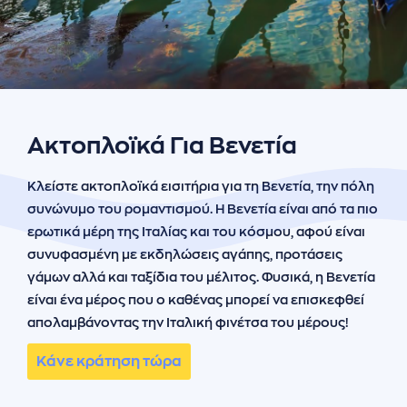
ήσης
 απορρήτου
otel
 Cookies
Ακτοπλοϊκά Για Βενετία
Κλείστε ακτοπλοϊκά εισιτήρια για τη Βενετία, την πόλη
συνώνυμο του ρομαντισμού. Η Βενετία είναι από τα πιο
ερωτικά μέρη της Ιταλίας και του κόσμου, αφού είναι
συνυφασμένη με εκδηλώσεις αγάπης, προτάσεις
γάμων αλλά και ταξίδια του μέλιτος. Φυσικά, η Βενετία
είναι ένα μέρος που ο καθένας μπορεί να επισκεφθεί
απολαμβάνοντας την Ιταλική φινέτσα του μέρους!
Κάνε κράτηση τώρα