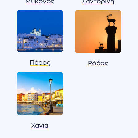
Μύκονος
Σαντορίνη
Πάρος
Ρόδος
Χανιά