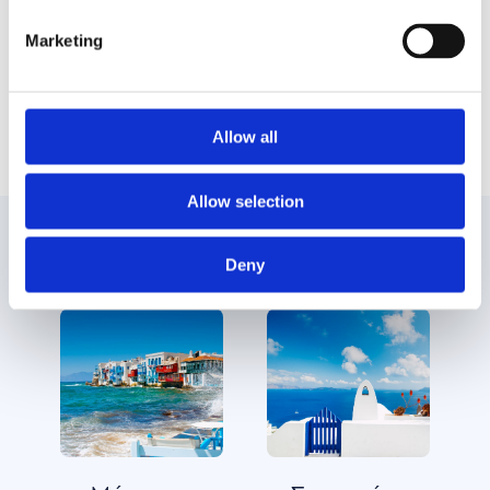
Μουράνο και Μπουράνο. Νησιά με παράδοση στο
φυσητό γυαλί και την δαντέλα!
Marketing
Allow all
Allow selection
Δημοφιλείς προορισμοί
Deny