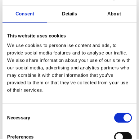
beach bar θα σας βάλει σε party mode, αλλά να
Consent
Details
About
προσέξετε να πάτε από νωρίς, γιατί αλλιώς θα
δυσκολευτείτε ακόμα και στο παρκάρισμα. Στα ατού
της, το ότι
προστατεύεται από τον αέρα
, ακόμα και την
This website uses cookies
περίοδο του Αυγούστου.
We use cookies to personalise content and ads, to
Κυπρί
provide social media features and to analyse our traffic.
We also share information about your use of our site with
our social media, advertising and analytics partners who
may combine it with other information that you’ve
Αν είσαι fan των
watersports
, το
Κυπρί
είναι η παραλία
provided to them or that they’ve collected from your use
σου. Όσο αρχάριος ή έμπειρος κι αν είσαι, στο Κυπρί
of their services.
μπορείς να δοκιμάσεις
windsurf, SUP, waterski,
wakeboard και κανό,
με εκπαιδευτές που θα σε
καθοδηγήσουν σε κάθε βήμα. Αν πάλι θες απλά να
Consent
απολαύσεις την παραλία, η χρυσαφένια άμμος και τα
Necessary
Selection
γαλανά νερά προσφέρουν μια απολαυστική εμπειρία
για μικρούς και μεγάλους.
Preferences