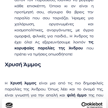
αυτόν τον παράδεισο, ιδανικό να μαγέψει
κάθε επισκέπτη. Όποια κι αν είναι η
προτίμησή σου, σίγουρα θα βρεις την
παραλία που σου ταιριάζει. Ήρεμες για
χαλάρωση, οργανωμένες και
κοσμοπολίτικες, ανοργάνωτες, με άγρια
ομορφιά, φιλικές για παιδιά… Η Άνδρος τα
έχει όλα! Ας εξερευνήσουμε λοιπόν
τις
κορυφαίες παραλίες της Άνδρου
που
πρέπει να τιμήσεις οπωσδήποτε!
Χρυσή Άμμος
Η
Χρυσή Άμμος
είναι μια από τις πιο δημοφιλείς
παραλίες της Άνδρου. Όπως λέει και το όνομά της,
είναι γνωστή για την απαλή και
ψιλή άμμο
της που
λαμπυρίζει κάτω από το φως του ήλιου, και
τα
γαλαζοπράσινα νερά
της. Η
δυνατή μουσική
από το