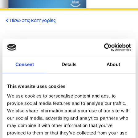
ήσης
 απορρήτου
Πίσω στις κατηγορίες
otel
Διπλά seasmiles στα ταξίδια με
 Cookies
τα ταχύπλοα της Hellenic
Seaways σε Κυκλάδες και
Consent
Details
About
Κρήτη!
This website uses cookies
null
We use cookies to personalise content and ads, to
provide social media features and to analyse our traffic.
We also share information about your use of our site with
Ταξίδεψε με τα ταχύπλοα της
our social media, advertising and analytics partners who
Hellenic Seaways σε
may combine it with other information that you’ve
provided to them or that they’ve collected from your use
Κυκλάδες και Κρήτη και