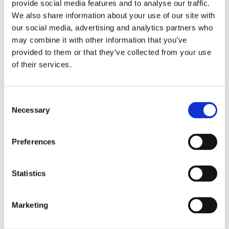
provide social media features and to analyse our traffic.
Travel Ferry tip:
Η πεζοπορία μέχρι το Σκιάδι διαρκεί 35-45
We also share information about your use of our site with
λεπτά, από το σημείο που θα αφήσεις το αυτοκίνητό σου.
our social media, advertising and analytics partners who
Φόρεσε κλειστά παπούτσια και μην ξεχάσεις να πάρεις
may combine it with other information that you’ve
νερό μαζί σου!
provided to them or that they’ve collected from your use
of their services.
Consent
Necessary
Selection
Preferences
Statistics
Marketing