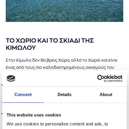
ΤΟ ΧΩΡΙΟ ΚΑΙ ΤΟ ΣΚΙΑΔΙ ΤΗΣ
ΚΙΜΩΛΟΥ
Στην Κίμωλο δεν θα βρεις Χώρα, αλλά το Χωριό και είναι
ένας από τους πιο καλοδιατηρημένους οικισμούς του
Αιγαίου.
Το Κάστρο της Κιμώλου:
ο μεσαιωνικός πυρήνας του
οικισμού. Σχηματίζεται από το
Μέσα και το Έξω Κάστρο
, με
Consent
Details
About
σπίτια που οι εξωτερικοί τους τοίχοι λειτουργούσαν σαν
τείχη προστασίας.
Σκιάδι:
το γεωλογικό σύμβολο της Κιμώλου. Ένα τεράστιο
This website uses cookies
πέτρινο «μανιτάρι» στη μέση ενός πλατώματος,
We use cookies to personalise content and ads, to
δημιούργημα της διάβρωσης της πέτρας από τον αέρα.