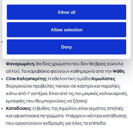
ΔΡΑΣΤΗΡΙΟΤΗΤΕΣ ΣΤΗΝ ΚΙΜΩΛΟ
Allow all
Η Κίμωλος προσφέρει πολλά περισσότερα από μια βουτιά
Allow selection
στη θάλασσα.
Ημερήσια εκδρομή στην Πολύαιγο:
Το μεγαλύτερο
Deny
ακατοίκητο νησί του Αιγαίου, βρίσκεται ακριβώς δίπλα
στην Κίμωλο. Στις παραλίες
Γαλάζια Νερά
και
Παναγία η
Φανερωμένη,
θα δεις χρώματα που δεν θα βρεις εύκολα
αλλού. Τα καραβάκια φεύγουν καθημερινά από την
Ψάθη.
Cine Καλησπερίτης:
Η εθελοντική ομάδα
Κιμωλίστες
διοργανώνει προβολές ταινιών σε κάστρα και παραλίες
κάτω από τ’ αστέρια. Είναι από τις πιο μαγικές καλοκαιρινές
εμπειρίες που θα μπορούσες να ζήσεις!
Καταδύσεις:
Ο βυθός της Κιμώλου είναι γεμάτος σπηλιές
και ηφαιστειακά πετρώματα. Υπάρχουν κέντρα κατάδυσης
που οργανώνουν εκδρομές για όλες τα επίπεδα.