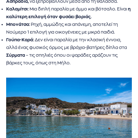
Ασπράδια,
να ξεπροβάλλουν μέσα από τη θάλασσα.
Καλαμίτσι:
Μια διπλή παραλία με άμμο και βότσαλο. Είναι
η
καλύτερη επιλογή όταν φυσάει βοριάς.
Μπονάτσα:
Ρηχή, αμμώδης και απάνεμη, αποτελεί τη
Νούμερο 1 επιλογή για οικογένειες με μικρά παιδιά.
Γούπα-Καρά:
Δεν είναι παραλία με την κλασική έννοια,
αλλά ένας φυσικός όρμος με βράχια-βατήρες δίπλα στα
Σύρματα
– τις σπηλιές όπου οι ψαράδες αράζουν τις
βάρκες τους, όπως στη Μήλο.