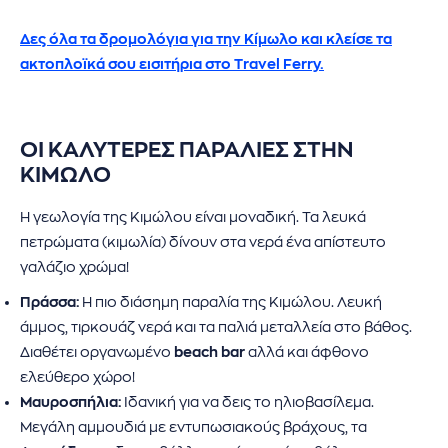
Δες όλα τα δρομολόγια για την Κίμωλο και κλείσε τα
ακτοπλοϊκά σου εισιτήρια στο Travel Ferry.
ΟΙ ΚΑΛΥΤΕΡΕΣ ΠΑΡΑΛΙΕΣ ΣΤΗΝ
ΚΙΜΩΛΟ
Η γεωλογία της Κιμώλου είναι μοναδική. Τα λευκά
πετρώματα (κιμωλία) δίνουν στα νερά ένα απίστευτο
γαλάζιο χρώμα!
Πράσσα:
Η πιο διάσημη παραλία της Κιμώλου. Λευκή
άμμος, τιρκουάζ νερά και τα παλιά μεταλλεία στο βάθος.
Διαθέτει οργανωμένο
beach bar
αλλά και άφθονο
ελεύθερο χώρο!
Μαυροσπήλια:
Ιδανική για να δεις το ηλιοβασίλεμα.
Μεγάλη αμμουδιά με εντυπωσιακούς βράχους, τα