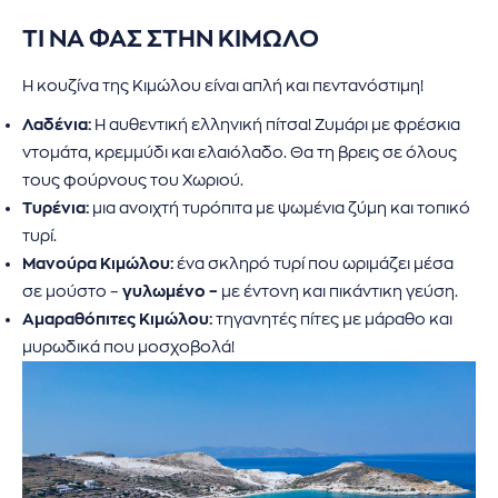
ΤΙ ΝΑ ΦΑΣ ΣΤΗΝ ΚΙΜΩΛΟ
Η κουζίνα της Κιμώλου είναι απλή και πεντανόστιμη!
Λαδένια:
Η αυθεντική ελληνική πίτσα! Ζυμάρι με φρέσκια
ντομάτα, κρεμμύδι και ελαιόλαδο. Θα τη βρεις σε όλους
τους φούρνους του Χωριού.
Τυρένια:
μια ανοιχτή τυρόπιτα με ψωμένια ζύμη και τοπικό
τυρί.
Μανούρα Κιμώλου:
ένα σκληρό τυρί που ωριμάζει μέσα
σε μούστο –
γυλωμένο –
με έντονη και πικάντικη γεύση.
Αμαραθόπιτες Κιμώλου:
τηγανητές πίτες με μάραθο και
μυρωδικά που μοσχοβολά!