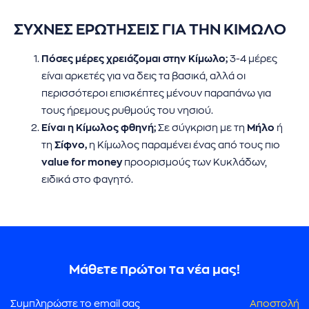
ΣΥΧΝΕΣ ΕΡΩΤΗΣΕΙΣ ΓΙΑ ΤΗΝ ΚΙΜΩΛΟ
Πόσες μέρες χρειάζομαι στην Κίμωλο;
3-4 μέρες
είναι αρκετές για να δεις τα βασικά, αλλά οι
περισσότεροι επισκέπτες μένουν παραπάνω για
τους ήρεμους ρυθμούς του νησιού.
Είναι η Κίμωλος φθηνή;
Σε σύγκριση με τη
Μήλο
ή
τη
Σίφνο,
η Κίμωλος παραμένει ένας από τους πιο
value for money
προορισμούς των Κυκλάδων,
ειδικά στο φαγητό.
Μάθετε πρώτοι τα νέα μας!
Αποστολή