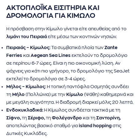
ΑΚΤΟΠΛΟΪΚΆ ΕΙΣΙΤΗΡΙΑ ΚΑΙ
ΔΡΟΜΟΛΟΓΙΑ ΓΙΑ ΚΙΜΩΛΟ
Η πρόσβαση στην Κίμωλο γίνεται είτε απευθείας από το
λιμάνι του Πειραιά
είτε μέσω των κοντινών νησιών.
Πειραιάς – Κίμωλος:
Τα συμβατικά πλοία των
Zante
Ferries
και
Aegean Sea Lines
εκτελούν το δρομολόγιο
σε περίπου 6-7 ώρες. Είναι η πιο οικονομική λύση. Αν
ψάχνεις για κάτι πιο γρήγορο, το δρομολόγιο της SeaJet
εκτελεί το δρομολόγιο σε 3-4 ώρες.
Μήλος – Κίμωλος:
Η τοπική παντόφλα Οσμητάς συνδέει
τη
Μήλο
(Πολλώνια) με την
Κίμωλο
(Ψάθη) καθημερινά και
με μεγάλη συχνότητα. Η διαδρομή διαρκεί μόλις 20 λεπτά.
Ενδοκυκλαδικά:
Η Κίμωλος συνδέεται τακτικά με τη
Σίφνο,
τη
Σέριφο,
τη
Φολέγανδρο
και τη
Σαντορίνη,
αποτελώντας βασικό σταθμό για
island hopping
στις
Δυτικές Κυκλάδες.