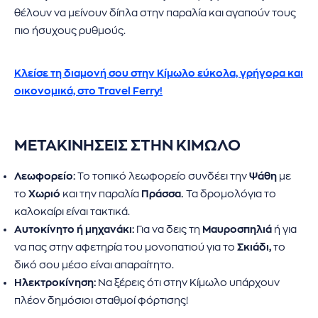
θέλουν να μείνουν δίπλα στην παραλία και αγαπούν τους
πιο ήσυχους ρυθμούς.
Κλείσε τη διαμονή σου στην Κίμωλο εύκολα, γρήγορα και
οικονομικά, στο Travel Ferry!
ΜΕΤΑΚΙΝΗΣΕΙΣ ΣΤΗΝ ΚΙΜΩΛΟ
Λεωφορείο:
Το τοπικό λεωφορείο συνδέει την
Ψάθη
με
το
Χωριό
και την παραλία
Πράσσα.
Τα δρομολόγια το
καλοκαίρι είναι τακτικά.
Αυτοκίνητο ή μηχανάκι:
Για να δεις τη
Μαυροσπηλιά
ή για
να πας στην αφετηρία του μονοπατιού για το
Σκιάδι,
το
δικό σου μέσο είναι απαραίτητο.
Ηλεκτροκίνηση:
Να ξέρεις ότι στην Κίμωλο υπάρχουν
πλέον δημόσιοι σταθμοί φόρτισης!