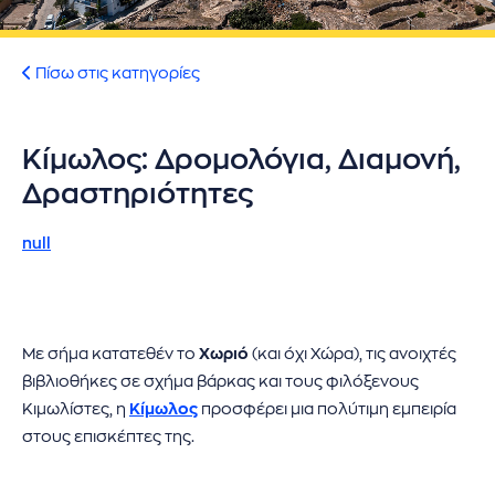
ήσης
 απορρήτου
Πίσω στις κατηγορίες
otel
Κίμωλος: Δρομολόγια, Διαμονή,
 Cookies
Δραστηριότητες
null
Με σήμα κατατεθέν το
Χωριό
(και όχι Χώρα), τις ανοιχτές
βιβλιοθήκες σε σχήμα βάρκας και τους φιλόξενους
Κιμωλίστες, η
Κίμωλος
προσφέρει μια πολύτιμη εμπειρία
στους επισκέπτες της.