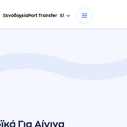
Ξενοδοχεία
Port Transfer
El
κά Για Αίγινα