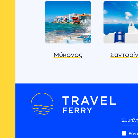
Μύκονος
Σαντορί
Συνεργάτες
Εάν 