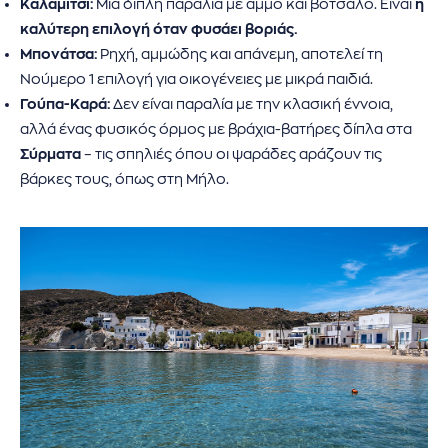
Καλαμίτσι:
Μια διπλή παραλία με άμμο και βότσαλο. Είναι
η
καλύτερη επιλογή όταν φυσάει βοριάς.
Μπονάτσα:
Ρηχή, αμμώδης και απάνεμη, αποτελεί τη
Νούμερο 1 επιλογή για οικογένειες με μικρά παιδιά.
Γούπα-Καρά:
Δεν είναι παραλία με την κλασική έννοια,
αλλά ένας φυσικός όρμος με βράχια-βατήρες δίπλα στα
Σύρματα
– τις σπηλιές όπου οι ψαράδες αράζουν τις
βάρκες τους, όπως στη Μήλο.