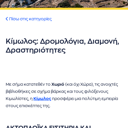
ήσης
 απορρήτου
Πίσω στις κατηγορίες
otel
Κίμωλος: Δρομολόγια, Διαμονή,
 Cookies
Δραστηριότητες
Με σήμα κατατεθέν το
Χωριό
(και όχι Χώρα), τις ανοιχτές
βιβλιοθήκες σε σχήμα βάρκας και τους φιλόξενους
Κιμωλίστες, η
Κίμωλος
προσφέρει μια πολύτιμη εμπειρία
στους επισκέπτες της.
ΑΚΤΟΠΛΟΪΚΆ ΕΙΣΙΤΗΡΙΑ ΚΑΙ