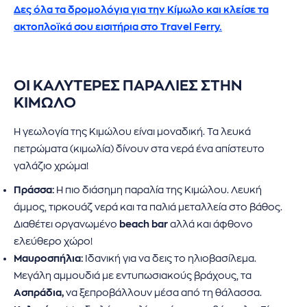
Δες όλα τα δρομολόγια για την Κίμωλο και κλείσε τα
ακτοπλοϊκά σου εισιτήρια στο Travel Ferry.
ΟΙ ΚΑΛΥΤΕΡΕΣ ΠΑΡΑΛΙΕΣ ΣΤΗΝ
ΚΙΜΩΛΟ
Η γεωλογία της Κιμώλου είναι μοναδική. Τα λευκά
πετρώματα (κιμωλία) δίνουν στα νερά ένα απίστευτο
γαλάζιο χρώμα!
Πράσσα:
Η πιο διάσημη παραλία της Κιμώλου. Λευκή
άμμος, τιρκουάζ νερά και τα παλιά μεταλλεία στο βάθος.
Διαθέτει οργανωμένο
beach bar
αλλά και άφθονο
ελεύθερο χώρο!
Μαυροσπήλια:
Ιδανική για να δεις το ηλιοβασίλεμα.
Μεγάλη αμμουδιά με εντυπωσιακούς βράχους, τα
Ασπράδια,
να ξεπροβάλλουν μέσα από τη θάλασσα.