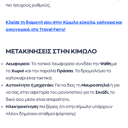
πιο ήσυχους ρυθμούς.
Κλείσε τη διαμονή σου στην Κίμωλο εύκολα, γρήγορα και
οικονομικά, στο Travel Ferry!
ΜΕΤΑΚΙΝΗΣΕΙΣ ΣΤΗΝ ΚΙΜΩΛΟ
Λεωφορείο:
Το τοπικό λεωφορείο συνδέει την
Ψάθη
με
το
Χωριό
και την παραλία
Πράσσα.
Τα δρομολόγια το
καλοκαίρι είναι τακτικά.
Αυτοκίνητο ή μηχανάκι:
Για να δεις τη
Μαυροσπηλιά
ή για
να πας στην αφετηρία του μονοπατιού για το
Σκιάδι,
το
δικό σου μέσο είναι απαραίτητο.
Ηλεκτροκίνηση:
Να ξέρεις ότι στην Κίμωλο υπάρχουν
πλέον δημόσιοι σταθμοί φόρτισης!