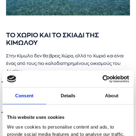
ΤΟ ΧΩΡΙΟ ΚΑΙ ΤΟ ΣΚΙΑΔΙ ΤΗΣ
ΚΙΜΩΛΟΥ
Στην Κίμωλο δεν θα βρεις Χώρα, αλλά το Χωριό και είναι
ένας από τους πιο καλοδιατηρημένους οικισμούς του
Αιγαίου.
Το Κάστρο της Κιμώλου:
ο μεσαιωνικός πυρήνας του
οικισμού. Σχηματίζεται από το
Μέσα και το Έξω Κάστρο
, με
Consent
Details
About
σπίτια που οι εξωτερικοί τους τοίχοι λειτουργούσαν σαν
τείχη προστασίας.
Σκιάδι:
το γεωλογικό σύμβολο της Κιμώλου. Ένα τεράστιο
This website uses cookies
πέτρινο «μανιτάρι» στη μέση ενός πλατώματος,
We use cookies to personalise content and ads, to
δημιούργημα της διάβρωσης της πέτρας από τον αέρα.
provide social media features and to analyse our traffic.
Travel Ferry tip:
Η πεζοπορία μέχρι το Σκιάδι διαρκεί 35-45