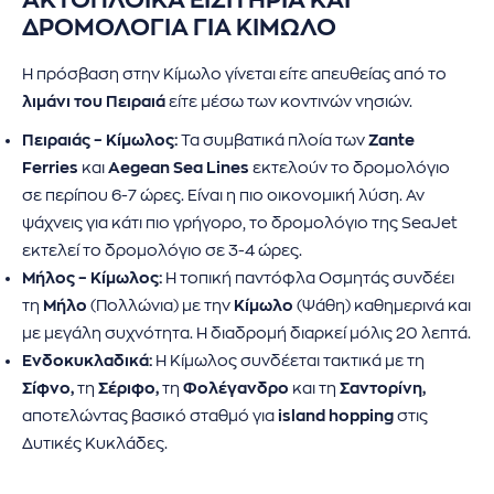
ΔΡΟΜΟΛΟΓΙΑ ΓΙΑ ΚΙΜΩΛΟ
Η πρόσβαση στην Κίμωλο γίνεται είτε απευθείας από το
λιμάνι του Πειραιά
είτε μέσω των κοντινών νησιών.
Πειραιάς – Κίμωλος:
Τα συμβατικά πλοία των
Zante
Ferries
και
Aegean Sea Lines
εκτελούν το δρομολόγιο
σε περίπου 6-7 ώρες. Είναι η πιο οικονομική λύση. Αν
ψάχνεις για κάτι πιο γρήγορο, το δρομολόγιο της SeaJet
εκτελεί το δρομολόγιο σε 3-4 ώρες.
Μήλος – Κίμωλος:
Η τοπική παντόφλα Οσμητάς συνδέει
τη
Μήλο
(Πολλώνια) με την
Κίμωλο
(Ψάθη) καθημερινά και
με μεγάλη συχνότητα. Η διαδρομή διαρκεί μόλις 20 λεπτά.
Ενδοκυκλαδικά:
Η Κίμωλος συνδέεται τακτικά με τη
Σίφνο,
τη
Σέριφο,
τη
Φολέγανδρο
και τη
Σαντορίνη,
αποτελώντας βασικό σταθμό για
island hopping
στις
Δυτικές Κυκλάδες.