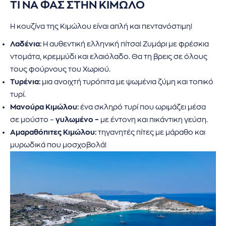
ΤΙ ΝΑ ΦΑΣ ΣΤΗΝ ΚΙΜΩΛΟ
Η κουζίνα της Κιμώλου είναι απλή και πεντανόστιμη!
Λαδένια:
Η αυθεντική ελληνική πίτσα! Ζυμάρι με φρέσκια
ντομάτα, κρεμμύδι και ελαιόλαδο. Θα τη βρεις σε όλους
τους φούρνους του Χωριού.
Τυρένια:
μια ανοιχτή τυρόπιτα με ψωμένια ζύμη και τοπικό
τυρί.
Μανούρα Κιμώλου:
ένα σκληρό τυρί που ωριμάζει μέσα
σε μούστο –
γυλωμένο –
με έντονη και πικάντικη γεύση.
Αμαραθόπιτες Κιμώλου:
τηγανητές πίτες με μάραθο και
μυρωδικά που μοσχοβολά!