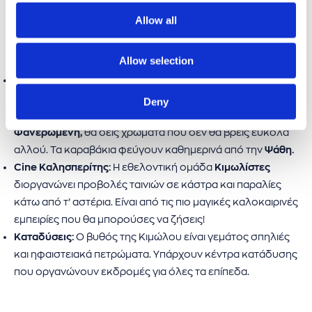
ΔΡΑΣΤΗΡΙΟΤΗΤΕΣ ΣΤΗΝ ΚΙΜΩΛΟ
Allow all
Η Κίμωλος προσφέρει πολλά περισσότερα από μια βουτιά
στη θάλασσα.
Allow selection
Ημερήσια εκδρομή στην Πολύαιγο:
Το μεγαλύτερο
ακατοίκητο νησί του Αιγαίου, βρίσκεται ακριβώς δίπλα
Deny
στην Κίμωλο. Στις παραλίες
Γαλάζια Νερά
και
Παναγία η
Φανερωμένη,
θα δεις χρώματα που δεν θα βρεις εύκολα
αλλού. Τα καραβάκια φεύγουν καθημερινά από την
Ψάθη.
Cine Καλησπερίτης:
Η εθελοντική ομάδα
Κιμωλίστες
διοργανώνει προβολές ταινιών σε κάστρα και παραλίες
κάτω από τ’ αστέρια. Είναι από τις πιο μαγικές καλοκαιρινές
εμπειρίες που θα μπορούσες να ζήσεις!
Καταδύσεις:
Ο βυθός της Κιμώλου είναι γεμάτος σπηλιές
και ηφαιστειακά πετρώματα. Υπάρχουν κέντρα κατάδυσης
που οργανώνουν εκδρομές για όλες τα επίπεδα.