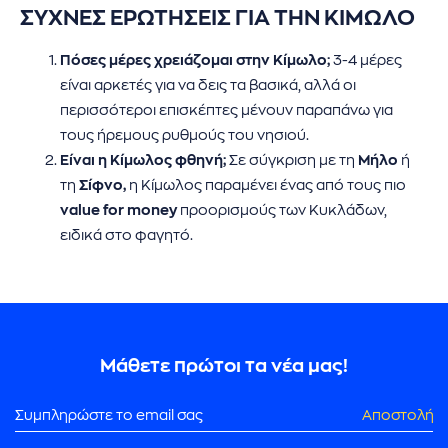
ΣΥΧΝΕΣ ΕΡΩΤΗΣΕΙΣ ΓΙΑ ΤΗΝ ΚΙΜΩΛΟ
Πόσες μέρες χρειάζομαι στην Κίμωλο;
3-4 μέρες
είναι αρκετές για να δεις τα βασικά, αλλά οι
περισσότεροι επισκέπτες μένουν παραπάνω για
τους ήρεμους ρυθμούς του νησιού.
Είναι η Κίμωλος φθηνή;
Σε σύγκριση με τη
Μήλο
ή
τη
Σίφνο,
η Κίμωλος παραμένει ένας από τους πιο
value for money
προορισμούς των Κυκλάδων,
ειδικά στο φαγητό.
Μάθετε πρώτοι τα νέα μας!
Αποστολή